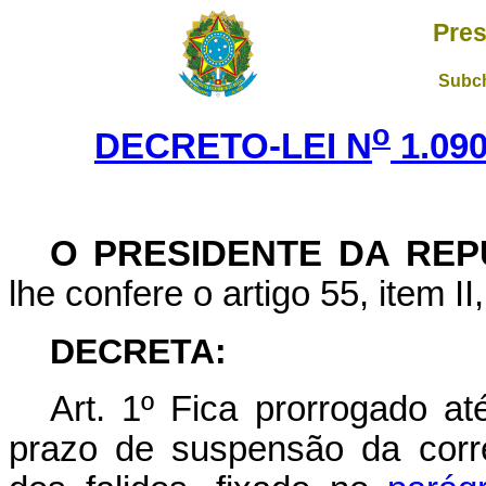
Pres
Subch
o
DECRETO-LEI N
1.09
O PRESIDENTE DA REP
lhe confere o artigo 55, item II
DECRETA:
Art
. 1º Fica prorrogado a
prazo de suspensão da corre