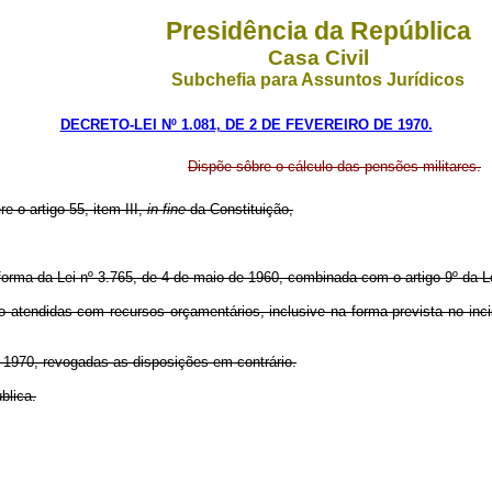
Presidência da República
Casa Civil
Subchefia para Assuntos Jurídicos
DECRETO-LEI Nº 1.081, DE 2 DE FEVEREIRO DE 1970.
Dispõe sôbre o cálculo das pensões militares.
re o artigo 55, item III,
in
fine
da Constituição,
a forma da Lei nº 3.765, de 4 de maio de 1960, combinada com o artigo 9º da 
 atendidas com recursos orçamentários, inclusive na forma prevista no incis
de 1970, revogadas as disposições em contrário.
blica.