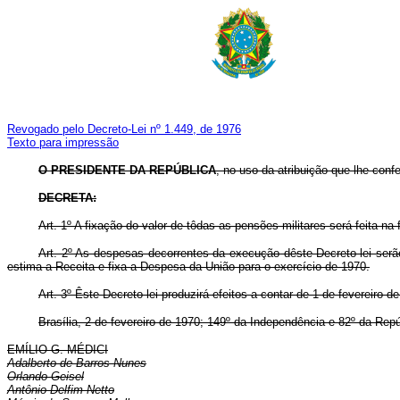
Revogado pelo Decreto-Lei nº 1.449, de 1976
Texto para impressão
O PRESIDENTE DA REPÚBLICA
, no uso da atribuição que lhe confe
DECRETA:
Art
. 1º A fixação do valor de tôdas as pensões militares será feita n
Art
. 2º As despesas decorrentes da execução dêste Decreto-lei serão
estima a Receita e fixa a Despesa da União para o exercício de 1970.
Art
. 3º Êste Decreto-lei produzirá efeitos a contar de 1 de fevereiro 
Brasília, 2 de fevereiro de 1970; 149º da Independência e 82º da Repú
EMÍLIO G. MÉDICI
Adalberto de Barros Nunes
Orlando Geisel
Antônio Delfim Netto