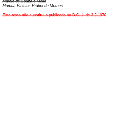
Márcio de Souza e Mello
Marcus Vinicius Pratini de Moraes
Este texto não substitui o publicado no D.O.U. de 3.2.1970