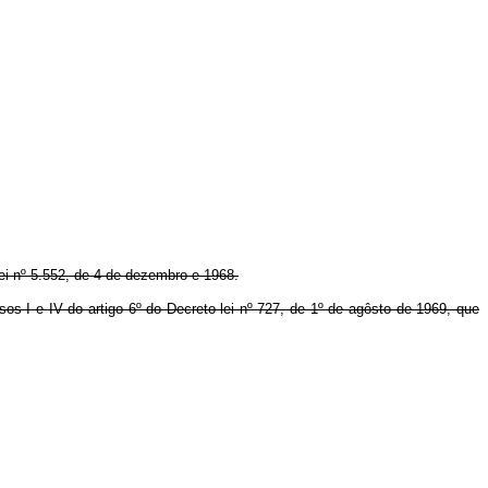
Lei nº 5.552, de 4 de dezembro e 1968.
os I e IV do artigo 6º do Decreto-lei nº 727, de 1º de agôsto de 1969, que