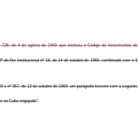
nº 728, de 4 de agôsto de 1969, que instituiu o Código de Vencimentos do
 3º do Ato Institucional nº 16, de 14 de outubro de 1969, combinado com o §
9 e nº 957, de 13 de outubro de 1969, um parágrafo terceiro com a seguinte
ído ao Cabo engajado".