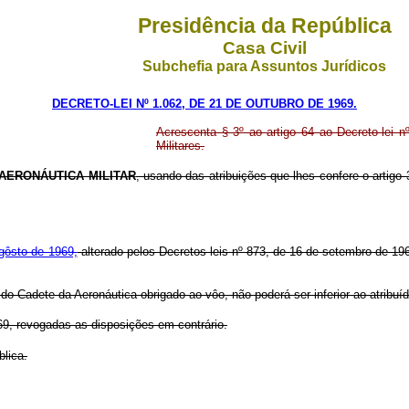
Presidência da República
Casa Civil
Subchefia para Assuntos Jurídicos
DECRETO-LEI Nº 1.062, DE 21 DE OUTUBRO DE 1969.
Acrescenta § 3º ao artigo 64 ao Decreto-lei 
Militares.
AERONÁUTICA MILITAR
, usando das atribuições que lhes confere o artigo
agôsto de 1969,
alterado pelos Decretos-leis nº 873, de 16 de setembro de 196
o do Cadete da Aeronáutica obrigado ao vôo, não poderá ser inferior ao atribu
69, revogadas as disposições em contrário.
lica.