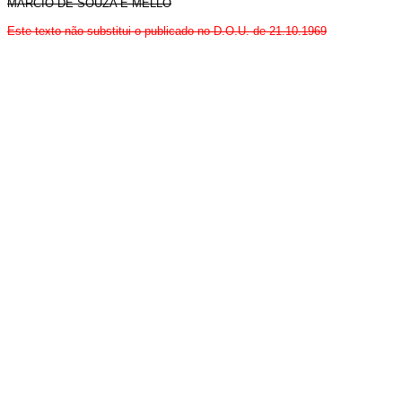
MÁRCIO DE SOUZA E MELLO
Este texto não substitui o publicado no D.O.U. de 21.10.1969