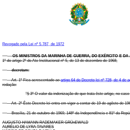
Revogado pela Lei nº 5.787, de 1972
OS MINISTROS DA MARINHA DE GUERRA, DO EXÉRCITO E DA 
1º do artigo 2º do Ato Institucional nº 5, de 13 de dezembro de 1968,
decretam:
Art. 1º Fica acrescentado ao
artigo 64 do Decreto-lei nº 728, de 4 de 
redação:
"§ 3º O valor da indenização de que trata êste artigo, no cas
Art. 2º Êste Decreto-lei entra em vigor a contar de 19 de agôsto de 19
Brasília, 21 de outubro de 1969; 148º da Independência e 81º da Repúb
AUGUSTO HAMANN RADEMAKER GRÜnEWALD
AURÉLIO DE LYRA TAVARES