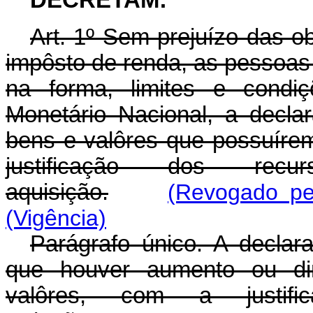
DECRETAM:
Art
. 1º Sem prejuízo das ob
impôsto de renda, as pessoas f
na forma, limites e condiç
Monetário Nacional, a decla
bens e valôres que possuírem
justificação dos re
aquisição.
(Revogado pe
(Vigência)
Parágrafo único. A declar
que houver aumento ou dim
valôres, com a justi