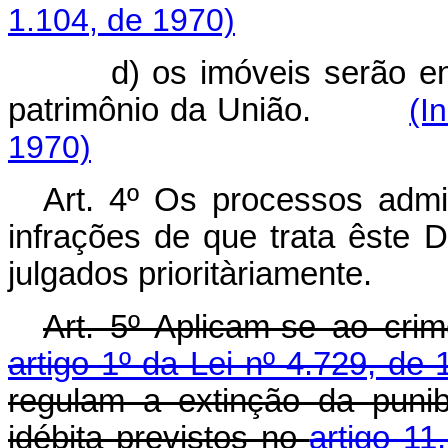
1.104, de 1970)
d) os imóveis serão e
patrimônio da União.
(I
1970)
Art
. 4º Os processos admini
infrações de que trata êste D
julgados prioritàriamente.
Art
. 5º Aplicam-se ao crim
artigo 1º da Lei nº 4.729, de
regulam a extinção da punib
idébita previstos no
artigo 11