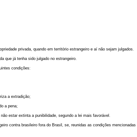
.
priedade privada, quando em território estrangeiro e aí não sejam julgados.
nda que já tenha sido julgado no estrangeiro.
guintes condições:
oriza a extradição;
ido a pena;
 não estar extinta a punibilidade, segundo a lei mais favorável.
geiro contra brasileiro fora do Brasil, se, reunidas as condições mencionadas n