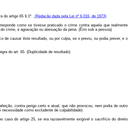
a do artigo 65 § 1º.
(Redação dada pela Lei nº 6.016, de 1973)
responde como se tivesse praticado o crime contra aquela que realmente
o do crime, e agravação ou atenuação da pena. (Êrro sob a pessoa)
co de causar êste resultado,
ou por culpa, se o previu, ou podia prever, e o
egra do art. 65. (Duplicidade de resultado)
afeição, contra perigo certo e atual, que não provocou, nem podia de outro
 de necessidade como excludente de culpabilidade)
o caso do artigo 25, se era razoavelmente exigível o sacrifício do direito