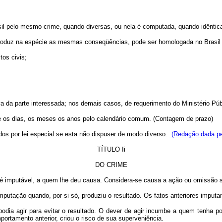
sil pelo mesmo crime, quando diversas, ou nela é computada, quando idêntic
a produz na espécie as mesmas conseqüências, pode ser homologada no Brasil 
tos civis;
va da parte interessada; nos demais casos, de requerimento do Ministério Púb
se os dias, os meses os anos pelo calendário comum. (Contagem de prazo)
ados por lei especial se esta não dispuser de modo diverso.
(Redação dada pel
TÍTULO Ii
DO CRIME
 é imputável, a quem lhe deu causa. Considera-se causa a ação ou omissão se
mputação quando, por si só, produziu o resultado. Os fatos anteriores imputa
ia agir para evitar o resultado. O dever de agir incumbe a quem tenha por 
ortamento anterior, criou o risco de sua superveniência.