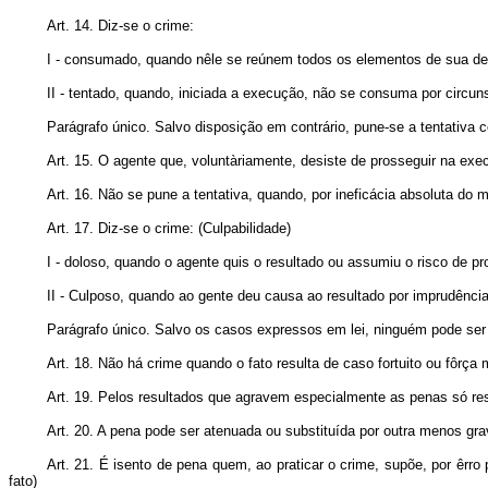
Art. 14. Diz-se o crime:
I - consumado, quando nêle se reúnem todos os elementos de sua def
II - tentado, quando, iniciada a execução, não se consuma por circuns
Parágrafo único. Salvo disposição em contrário, pune-se a tentativ
Art. 15. O agente que, voluntàriamente, desiste de prosseguir na exe
Art. 16. Não se pune a tentativa, quando, por ineficácia absoluta do
Art. 17. Diz-se o crime: (Culpabilidade)
I - doloso, quando o agente quis o resultado ou assumiu o risco de pro
II - Culposo, quando ao gente deu causa ao resultado por imprudência
Parágrafo único. Salvo os casos expressos em lei, ninguém pode ser 
Art. 18. Não há crime quando o fato resulta de caso fortuito ou fôrça m
Art. 19. Pelos resultados que agravem especialmente as penas só 
Art. 20. A pena pode ser atenuada ou substituída por outra menos gra
Art. 21. É isento de pena quem, ao praticar o crime, supõe, por êrro 
fato)