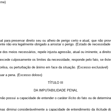
ime)
 para preservar direito seu ou alheio de perigo certo e atual, que não pr
gente não era legalmente obrigado a arrostar o perigo. (Estado de necessidad
os meios necessários, repele injusta agressão, atual ou iminente, a direito
excede culposamente os limites da necessidade, responde pelo fato, se êste 
prêsa, ou perturbação de ânimo em face da situação. (Excesso exclusável)
nuar a pena. (Excesso doloso)
TÍTULO III
DA IMPUTABILIDADE PENAL
ão possui a capacidade de entender o caráter ilícito do fato ou de determi
mas diminui consideràvelmente a capacidade de entendimento da ilicitude do