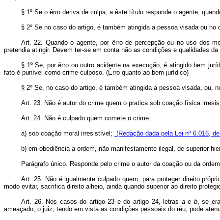
§ 1º Se o êrro deriva de culpa, a êste título responde o agente, quan
§ 2º Se no caso do artigo, é também atingida a pessoa visada ou no ca
Art. 22. Quando o agente, por êrro de percepção ou no uso dos me
pretendia atingir. Devem ter-se em conta não as condições e qualidades da
§ 1º Se, por êrro ou outro acidente na execução, é atingido bem jurí
fato é punível como crime culposo. (Êrro quanto ao bem jurídico)
§ 2º Se, no caso do artigo, é também atingida a pessoa visada, ou, no 
Art. 23. Não é autor do crime quem o pratica sob coação física irresi
Art. 24. Não é culpado quem comete o crime:
a) sob coação moral irresistível;
(Redação dada pela Lei nº 6.016, de
b) em obediência a ordem, não manifestamente ilegal, de superior hier
Parágrafo único. Responde pelo crime o autor da coação ou da ordem
Art. 25. Não é igualmente culpado quem, para proteger direito própr
modo evitar, sacrifica direito alheio, ainda quando superior ao direito pro
Art. 26. Nos casos do artigo 23 e do artigo 24, letras
a
e
b
, se er
ameaçado, o juiz, tendo em vista as condições pessoais do réu, pode aten