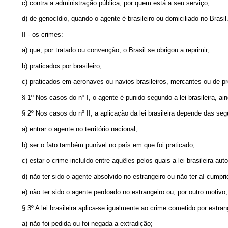
c) contra a administração pública, por quem está a seu serviço;
d) de genocídio, quando o agente é brasileiro ou domiciliado no Brasil
II - os crimes:
a) que, por tratado ou convenção, o Brasil se obrigou a reprimir;
b) praticados por brasileiro;
c) praticados em aeronaves ou navios brasileiros, mercantes ou de pro
§ 1º Nos casos do nº I, o agente é punido segundo a lei brasileira, ai
§ 2º Nos casos do nº II, a aplicação da lei brasileira depende das se
a) entrar o agente no território nacional;
b) ser o fato também punível no país em que foi praticado;
c) estar o crime incluído entre aquêles pelos quais a lei brasileira aut
d) não ter sido o agente absolvido no estrangeiro ou não ter aí cumpr
e) não ter sido o agente perdoado no estrangeiro ou, por outro motivo,
§ 3º A lei brasileira aplica-se igualmente ao crime cometido por estran
a) não foi pedida ou foi negada a extradição;