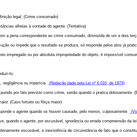
inição legal; (Crime consumado)
tâncias alheias à vontade do agente. (Tentativa)
a com a pena correspondente ao crime consumado, diminuída de um a dois ter
cução ou impede que o resultado se produza, só responde pelos atos já pratic
 meio empregado ou por absoluta impropriedade do objeto, é impossível consu
duzi-lo;
, negligência ou imperícia.
(Redação dada pela Lei nº 6.016, de 1973)
punido por fato previsto como crime, senão quando o pratica dolosamente. (
aior. (Caso fortuito ou fôrça maior)
responde o agente quando os houver causado, pelo menos, culposamente.
(Vid
ve, quando o agente, por escusável, ignorância ou errada compreensão da lei,
plenamente escusável, a inexistência de circunstância de fato que o constitui