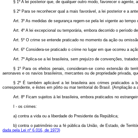
§ 1º A lei posterior que, de qualquer outro modo, favorecer o agente, 
§ 2º Para se reconhecer qual a mais favorável, a lei posterior e a a
Art
. 3º As medidas de segurança regem-se pela lei vigente ao tempo 
Art
. 4º A lei excepcional ou temporária, embora decorrido o período d
Art. 5º O crime se entende praticado no momento da ação ou omissão
Art. 6º Considera-se praticado o crime no lugar em que ocorreu a aç
Art. 7º Aplica-se a lei brasileira, sem prejuízo de convenções, tratados 
§ 1º Para os efeitos penais, consideram-se como extensão do terri
aeronaves e os navios brasileiros, mercantes ou de propriedade privada, q
§ 2º É também aplicável a lei brasileira aos crimes praticados a
correspondente, e êstes em pôrto ou mar territorial do Brasil. (Ampliação a
Art. 8º Ficam sujeitos à lei brasileira, embora praticados no estrangeiro
I - os crimes:
a) contra a vida ou a liberdade do Presidente da República;
b) contra o patrimônio ou a fé pública da União, de Estado, de Territ
dada pela Lei nº 6.016, de 1973)