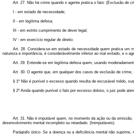
Art. 27. Não há crime quando o agente pratica o fato: (Exclusão de cr
I - em estado de necessidade;
II - em legítima defesa;
III - em estrito cumprimento de dever legal;
IV - em exercício regular de direito.
Art. 28. Considera-se em estado de necessidade quem pratica um mal
natureza e importância, é consideràvelmente inferior ao mal evitado, e o a
Art. 29. Entende-se em legítima defesa quem, usando moderadamente d
Art. 30. O agente que, em qualquer dos casos de exclusão de crime, 
§ 1º Não é punível o excesso quando resulta de escusável mêdo, sur
§ 2º
Ainda quando punível o fato por excesso doloso, o juiz pode ate
Art. 31. Não é imputável quem, no momento da ação ou da omissão, n
desenvolvimento mental incompleto ou retardado. (Inimputáveis)
Parágrafo único. Se a doença ou a deficiência mental não suprime, 