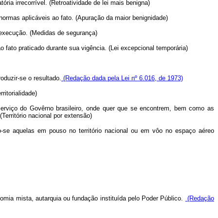
ria irrecorrível. (Retroatividade de lei mais benigna)
 normas aplicáveis ao fato. (Apuração da maior benignidade)
a execução. (Medidas de segurança)
 fato praticado durante sua vigência. (Lei excepcional temporária)
oduzir-se o resultado.
(Redação dada pela Lei nº 6.016, de 1973)
ritorialidade)
a serviço do Govêrno brasileiro, onde quer que se encontrem, bem como as
erritório nacional por extensão)
do-se aquelas em pouso no território nacional ou em vôo no espaço aéreo
onomia mista, autarquia ou fundação instituída pelo Poder Público.
(Redação