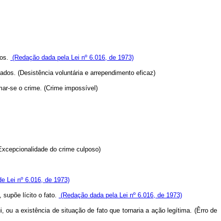
ços.
(Redação dada pela Lei nº 6.016, de 1973)
ados. (Desistência voluntária e arrependimento eficaz)
mar-se o crime. (Crime impossível)
Excepcionalidade do crime culposo)
e Lei nº 6.016, de 1973)
 supõe lícito o fato.
(Redação dada pela Lei nº 6.016, de 1973)
, ou a existência de situação de fato que tornaria a ação legítima. (Êrro de