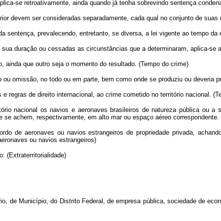
aplica-se retroativamente, ainda quando já tenha sobrevindo sentença condenató
nterior devem ser consideradas separadamente, cada qual no conjunto de suas
da sentença, prevalecendo, entretanto, se diversa, a lei vigente ao tempo d
e sua duração ou cessadas as circunstâncias que a determinaram, aplica-se ao
, ainda que outro seja o momento do resultado. (Tempo do crime)
ão ou omissão, no todo ou em parte, bem como onde se produziu ou deveria pr
e regras de direito internacional, ao crime cometido no território nacional. (Ter
tório nacional os navios e aeronaves brasileiros de natureza pública ou 
ue se achem, respectivamente, em alto mar ou espaço aéreo correspondente. (T
 bordo de aeronaves ou navios estrangeiros de propriedade privada, achan
 aeronaves ou navios estrangeiros)
: (Extraterritorialidade)
ório, de Município, do Distrito Federal, de empresa pública, sociedade de ec