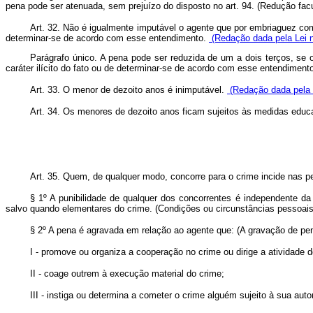
pena pode ser atenuada, sem prejuízo do disposto no art. 94. (Redução facu
Art. 32. Não é igualmente imputável o agente que por embriaguez comp
determinar-se de acordo com esse entendimento.
(Redação dada pela Lei n
Parágrafo único. A pena pode ser reduzida de um a dois terços, se 
caráter ilícito do fato ou de determinar-se de acordo com esse entendiment
Art. 33. O menor de dezoito anos é inimputável.
(Redação dada pela L
Art. 34. Os menores de dezoito anos ficam sujeitos às medidas educa
Art. 35. Quem, de qualquer modo, concorre para o crime incide nas p
§ 1º A punibilidade de qualquer dos concorrentes é independente da
salvo quando elementares do crime. (Condições ou circunstâncias pessoais
§ 2º A pena é agravada em relação ao agente que: (A gravação de pe
I - promove ou organiza a cooperação no crime ou dirige a atividade 
II - coage outrem à execução material do crime;
III - instiga ou determina a cometer o crime alguém sujeito à sua aut