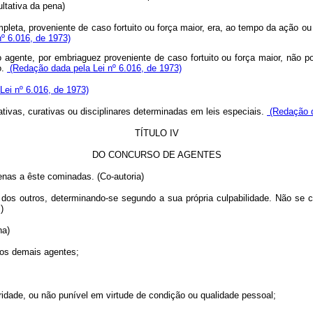
ltativa da pena)
leta, proveniente de caso fortuito ou força maior, era, ao tempo da ação ou d
º 6.016, de 1973)
o agente, por embriaguez proveniente de caso fortuito ou força maior, não
o.
(Redação dada pela Lei nº 6.016, de 1973)
ei nº 6.016, de 1973)
tivas, curativas ou disciplinares determinadas em leis especiais.
(Redação d
TÍTULO IV
DO CONCURSO DE AGENTES
enas a êste cominadas. (Co-autoria)
 dos outros, determinando-se segundo a sua própria culpabilidade. Não se 
)
na)
dos demais agentes;
oridade, ou não punível em virtude de condição ou qualidade pessoal;