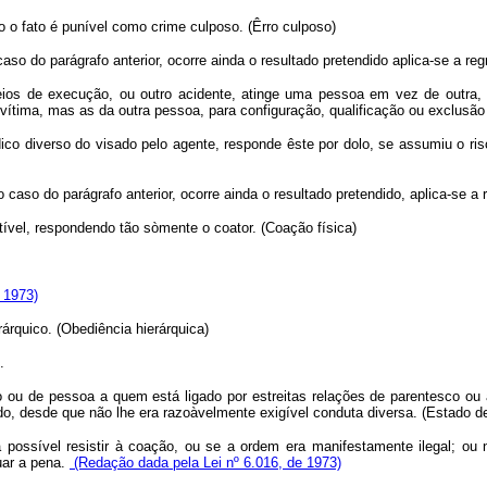
do o fato é punível como crime culposo. (Êrro culposo)
so do parágrafo anterior, ocorre ainda o resultado pretendido aplica-se a regr
ios de execução, ou outro acidente, atinge uma pessoa em vez de outra, 
 vítima, mas as da outra pessoa, para configuração, qualificação ou exclusã
dico diverso do visado pelo agente, responde êste por dolo, se assumiu o ris
caso do parágrafo anterior, ocorre ainda o resultado pretendido, aplica-se a r
stível, respondendo tão sòmente o coator. (Coação física)
 1973)
árquico. (Obediência hierárquica)
.
io ou de pessoa a quem está ligado por estreitas relações de parentesco ou 
tegido, desde que não lhe era razoàvelmente exigível conduta diversa. (Estado
a possível resistir à coação, ou se a ordem era manifestamente ilegal; ou n
uar a pena.
(Redação dada pela Lei nº 6.016, de 1973)