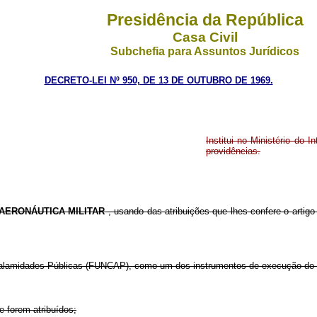
Presidência da República
Casa Civil
Subchefia para Assuntos Jurídicos
DECRETO-LEI Nº 950, DE 13 DE OUTUBRO DE 1969.
Institui no Ministério do
providências.
 AERONÁUTICA MILITAR
, usando das atribuições que lhes confere o artigo
ra Calamidades Públicas (FUNCAP), como um dos instrumentos de execução do pr
 forem atribuídos;