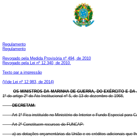
R
egulamento
R
egulamento
Revogado pela Medida Provisória nº 494, de 2010
Revogado pela Lei nº 12.340, de 2010.
Texto par a impressão
(Vide Lei nº 12.983, de 2014)
OS MINISTROS DA MARINHA DE GUERRA, DO EXÉRCITO E DA
1º do artigo 2º do Ato Institucional nº 5, de 13 de dezembro de 1968,
DECRETAM:
Art 1º Fica instituído no Ministério do Interior o Fundo Especial pa
Art 2º Constituem recursos do FUNCAP:
a) as dotações orçamentárias da União e os créditos adicionais que lhe