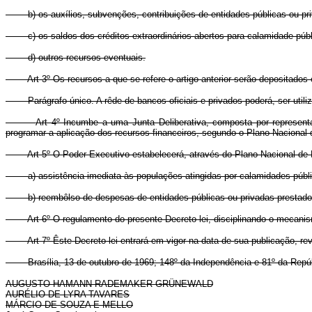
b) os auxílios, subvenções, contribuições de entidades públicas ou priva
c) os saldos dos créditos extraordinários abertos para calamidade públi
d) outros recursos eventuais.
Art 3º Os recursos a que se refere o artigo anterior serão depositado
Parágrafo único. A rêde de bancos oficiais e privados poderá, ser utiliza
Art 4º Incumbe a uma Junta Deliberativa, composta por representa
programar a aplicação dos recursos financeiros, segundo o Plano Naciona
Art 5º O Poder Executivo estabelecerá, através do Plano Nacional de
a) assistência imediata às populações atingidas por calamidades públi
b) reembôlso de despesas de entidades públicas ou privadas prestadoras
Art 6º O regulamento do presente Decreto-lei, disciplinando o mecani
Art 7º Êste Decreto-lei entrará em vigor na data de sua publicação, r
Brasília, 13 de outubro de 1969; 148º da Independência e 81º da Repúb
AUGUSTO HAMANN RADEMAKER GRÜNEWALD
AURÉLIO DE LYRA TAVARES
MÁRCIO DE SOUZA E MELLO