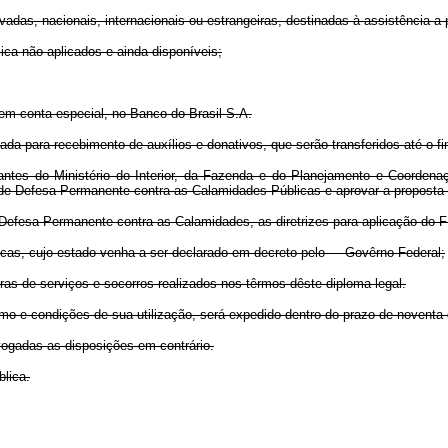
das, nacionais, internacionais ou estrangeiras, destinadas à assistência a
ca não aplicados e ainda disponíveis;
s em conta especial, no Banco do Brasil S.A.
da para recebimento de auxílios e donativos, que serão transferidos até o f
ntes do Ministério do Interior, da Fazenda e do Planejamento e Coordenação
l de Defesa Permanente contra as Calamidades Públicas e aprovar a propost
 Defesa Permanente contra as Calamidades, as diretrizes para aplicação do
cas, cujo estado venha a ser declarado em decreto pelo Govêrno Federal;
 de serviços e socorros realizados nos têrmos dêste diploma legal.
smo e condições de sua utilização, será expedido dentro do prazo de noventa 
evogadas as disposições em contrário.
lica.