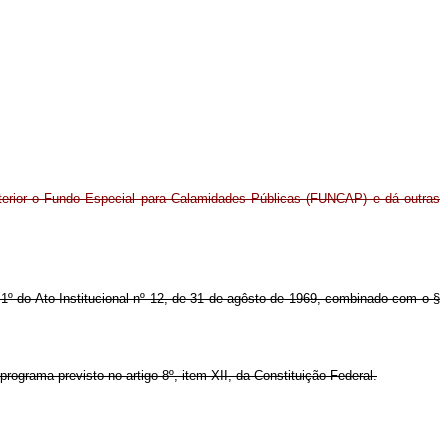
 Interior o Fundo Especial para Calamidades Públicas (FUNCAP) e dá outras
 1º do Ato Institucional nº 12, de 31 de agôsto de 1969, combinado com o §
ograma previsto no artigo 8º, item XII, da Constituição Federal.