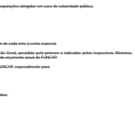
 populações atingidas em caso de calamidade pública;
im de cada mês à conta especial.
 Geral, presidida pelo primeiro e indicados pelos respectivos Ministros,
a do orçamento anual do FUNCAP.
 FUNCAP, especialmente para:
dias.