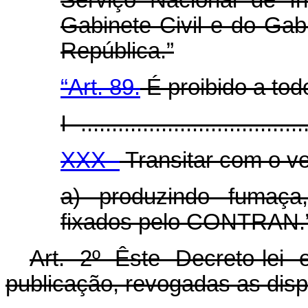
Serviço Nacional de I
Gabinete Civil e do Gabi
República.”
“Art. 89.
É proibido a tod
I -....................................
XXX -
Transitar com o ve
a) produzindo fumaça
fixados pelo CONTRAN.
Art
. 2º Êste Decreto-lei
publicação, revogadas as disp