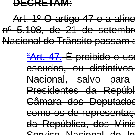
DECRETAM:
Art
. 1º O artigo 47 e a alí
nº 5.108, de 21 de setembr
Nacional do Trânsito passam a
“Art. 47.
É proibido o us
escudos, ou distintiv
Nacional, salvo par
Presidentes da Repúbl
Câmara dos Deputados
como os de representaç
da República, dos Mini