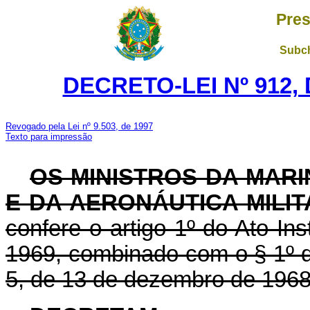
Pres
Subch
DECRETO-LEI Nº 912,
Revogado pela Lei nº 9.503, de 1997
Texto para impressão
OS MINISTROS DA MARI
E DA AERONÁUTICA MILIT
confere o artigo 1º do Ato Ins
1969, combinado com o § 1º do 
5, de 13 de dezembro de 1968