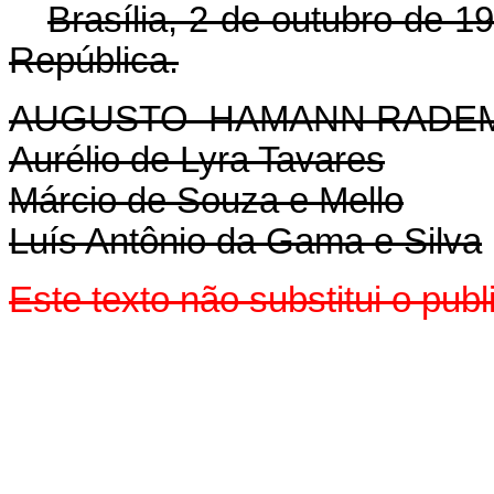
Brasília, 2 de outubro de 1
República.
AUGUSTO HAMANN RADE
Aurélio de Lyra Tavares
Márcio de Souza e Mello
Luís Antônio da Gama e Silva
Este texto não substitui o pu