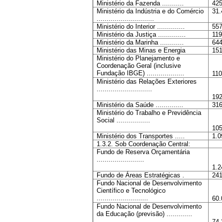
Ministério da Fazenda ...........
425
Ministério da Indústria e do Comércio
31.
.............................
Ministério do Interior ..............
557
Ministério da Justiça ..............
119
Ministério da Marinha ............
644
Ministério das Minas e Energia
151
Ministério do Planejamento e
Coordenação Geral (inclusive
Fundação IBGE) ...................
110
Ministério das Relações Exteriores
............................
192
Ministério da Saúde ..............
316
Ministério do Trabalho e Previdência
Social .................
105
Ministério dos Transportes .....
1.0
1.3.2. Sob Coordenação Central:
Fundo de Reserva Orçamentária
........................
1.2
Fundo de Áreas Estratégicas .
241
Fundo Nacional de Desenvolvimento
Científico e Tecnológico
..........................
60.
Fundo Nacional de Desenvolvimento
da Educação (previsão) .............
74.