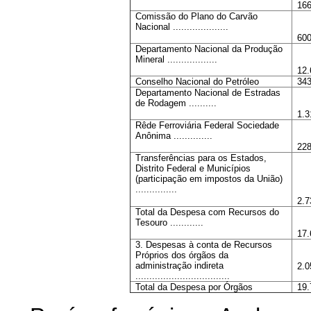
166
Comissão do Plano do Carvão
Nacional ....................
600
Departamento Nacional da Produção
Mineral ..................
12.
Conselho Nacional do Petróleo
343
Departamento Nacional de Estradas
de Rodagem ..........
1.3
Rêde Ferroviária Federal Sociedade
Anônima ..............
228
Transferências para os Estados,
Distrito Federal e Municípios
(participação em impostos da União)
...............
2.7
Total da Despesa com Recursos do
Tesouro ............
17.
3. Despesas à conta de Recursos
Próprios dos órgãos da
administração indireta
2.0
..................................
Total da Despesa por Órgãos
19.