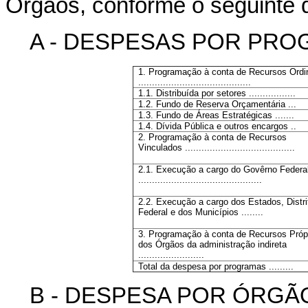
Órgãos, conforme o seguinte 
A - DESPESAS POR PR
1. Programação à conta de Recursos Ordi
.........................................
1.1. Distribuída por setores .................
1.2. Fundo de Reserva Orçamentária ...
1.3. Fundo de Áreas Estratégicas .......
1.4. Dívida Pública e outros encargos ..
2. Programação à conta de Recursos
Vinculados ........................................
2.1. Execução a cargo do Govêrno Federa
.............................................
2.2. Execução a cargo dos Estados, Distri
Federal e dos Municípios ........
3. Programação à conta de Recursos Próp
dos Órgãos da administração indireta
........................
Total da despesa por programas .........
B - DESPESA POR ÓRGÃ