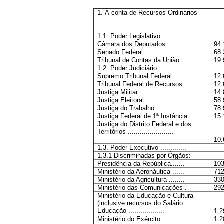
1. À conta de Recursos Ordinários
............................
1.1. Poder Legislativo ............
Câmara dos Deputados .........
94.
Senado Federal ....................
68.
Tribunal de Contas da União ...
19.
1.2. Poder Judiciário ..............
Supremo Tribunal Federal ......
12.
Tribunal Federal de Recursos .
12.
Justiça Militar .......................
14.
Justiça Eleitoral ....................
58.
Justiça do Trabalho ...............
78.
Justiça Federal de 1ª Instância
15.
Justiça do Distrito Federal e dos
Territórios .......................
10.
1.3. Poder Executivo .............
1.3.1 Discriminadas por Órgãos:
Presidência da República.......
103
Ministério da Aeronáutica ......
712
Ministério da Agricultura ........
330
Ministério das Comunicações .
292
Ministério da Educação e Cultura
(inclusive recursos do Salário
Educação ..................
1.2
Ministério do Exército ............
1.2