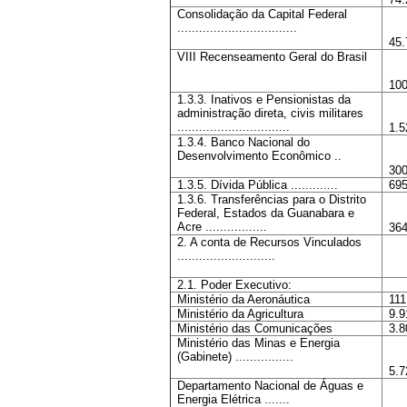
Consolidação da Capital Federal
.................................
45.
VIII Recenseamento Geral do Brasil
100
1.3.3. Inativos e Pensionistas da
administração direta, civis militares
...............................
1.5
1.3.4. Banco Nacional do
Desenvolvimento Econômico ..
300
1.3.5. Dívida Pública .............
695
1.3.6. Transferências para o Distrito
Federal, Estados da Guanabara e
Acre .................
364
2. A conta de Recursos Vinculados
...........................
2.1. Poder Executivo:
Ministério da Aeronáutica
111
Ministério da Agricultura
9.9
Ministério das Comunicações
3.8
Ministério das Minas e Energia
(Gabinete) ................
5.7
Departamento Nacional de Águas e
Energia Elétrica .......