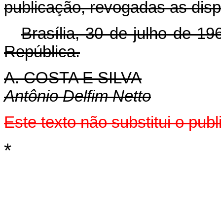
publicação, revogadas as disp
Brasília, 30 de julho de 1
República.
A. COSTA E SILVA
Antônio Delfim Netto
Este texto não substitui o pu
*