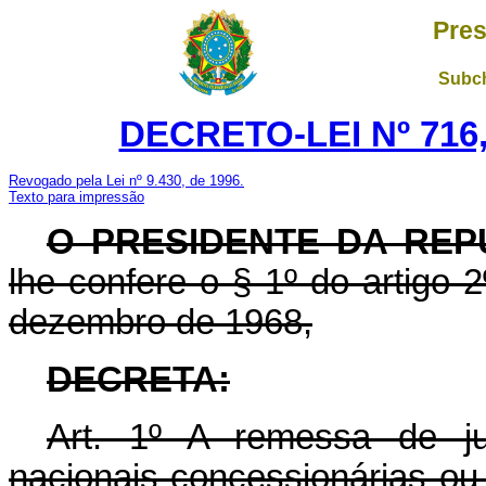
Pres
Subch
DECRETO-LEI Nº 716,
Revogado pela Lei nº 9.430, de 1996.
Texto para impressão
O PRESIDENTE DA REP
lhe confere o § 1º do artigo 2
dezembro de 1968,
DECRETA:
Art. 1º A remessa de ju
nacionais concessionárias ou 