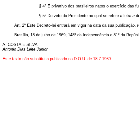
§ 4º É privativo dos brasileiros natos o exercício da
§ 5º Do veto do Presidente ao qual se refere a letra
a
do
Art. 2º Êste Decreto-lei entrará em vigor na data da sua publicação,
Brasília, 18 de julho de 1969; 148º da Independência e 81º da Repúbl
A. COSTA E SILVA
Antonio Dias Leite Junior
Este texto não substitui o publicado no D.O.U. de 18.7.1969