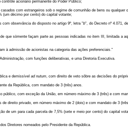
 contrôle acionário permanente do Poder Público;
ando casados com estrangeiros sob o regime de comunhão de bens ou qualquer 
% (um décimo por cento) do capital votante;
s com observância do disposto no artigo 9º, letra "
b
", do Decreto nº 4.071, d
as, de que sòmente façam parte as pessoas indicadas no item III, limitada a 
icam à admissão de acionistas na categoria das ações preferenciais."
Administração, com funções deliberativas, e uma Diretoria Executiva.
blica e demissível
ad
nutum
, com direito de veto sôbre as decisões do própri
idente da República, com mandato de 3 (três) anos.
eito público, com exceção da União, em número máximo de 3 (três) e com mand
cas de direito privado, em número máximo de 2 (dois) e com mandato de 3 (três
ção de um para cada parcela de 7,5% (sete e meio por cento) do capital vo
e dos Diretores nomeados pelo Presidente da República.