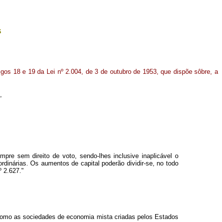
s
rtigos 18 e 19 da Lei nº 2.004, de 3 de outubro de 1953, que dispõe sôbre, a
,
pre sem direito de voto, sendo-lhes inclusive inaplicável o
rdinárias. Os aumentos de capital poderão dividir-se, no todo
º 2.627."
 como as sociedades de economia mista criadas pelos Estados