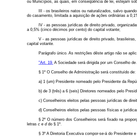
ou Municípios, as quais, em conseqüência de lei, estejam sob
III - os brasileiros natos ou naturalizados, salvo qu
do casamento, limitada a aquisição de ações ordinárias a 0,1
IV - as pessoas jurídicas de direito privado, organizada
a 0,5% (cinco décimos por cento) do capital votante;
V - as pessoas jurídicas de direito privado, brasileir
capital votante.
Parágrafo único. As restrições dêste artigo não se apl
"Art. 19.
A Sociedade será dirigida por um Conselho de 
§ 1º O Conselho de Administração será constituído de:
a) 1 (um) Presidente nomeado pelo Presidente da Repú
b) de 3 (três) a 6 (seis) Diretores nomeados pelo Pres
c) Conselheiros eleitos pelas pessoas jurídicas de dir
d) Conselheiros eleitos pelas pessoas físicas e jurídi
§ 2º O número dos Conselheiros será fixado na propor
letras
c
e
d
do § 1º.
§ 3º A Diretoria Executiva compor-se-á do Presidente 