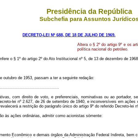
Presidência da República
Subchefia para Assuntos Jurídico
DECRETO-LEI Nº 688, DE 18 DE JULHO DE 1969.
Altera o § 2º do artigo 9º e os a
política nacional do petróleo.
nfere o § 1º do artigo 2º do Ato Institucional nº 5, de 13 de dezembro de 1968
3 de outubro de 1953, passam a ter a seguinte redação:
................................................
vas, com direito de voto, e preferenciais, nominativas ou ao portador, sem
Decreto-lei nº 2.627, de 26 de setembro de 1940, e inconversíveis em ações o
alecerá a restrição do parágrafo único do artigo 9º do referido Decreto-lei n
o às ações ordinárias, admitir como acionistas sòmente:
vimento Econômico e demais órgãos da Administração Federal Indireta, bem