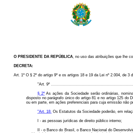
O PRESIDENTE DA REPÚBLICA
, no uso das atribuições que lhe co
DECRETA:
Art. 1º O § 2º do artigo 9º e os artigos 18 e 19 da Lei nº 2.004, de 
"Art. 9º .....................................................................
§ 2º
As ações da Sociedade serão ordinárias, nominati
disposto no parágrafo único do artigo 81 e no artigo 125 do 
ou em parte, em ações preferenciais para cuja emissão não prev
"Art. 18.
Os Estatutos da Sociedade poderão, em relaçã
I - as pessoas jurídicas de direito público interno;
II - o Banco do Brasil, o Banco Nacional do Desenvol