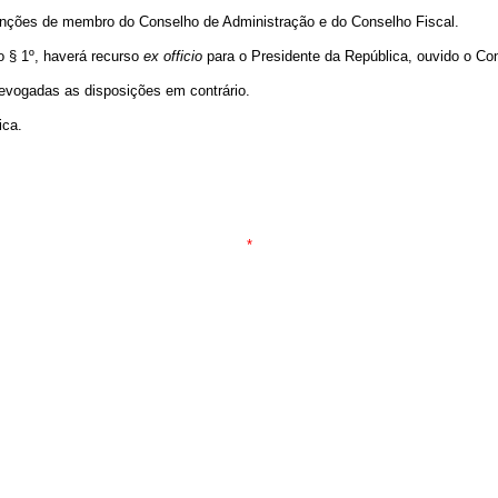
s funções de membro do Conselho de Administração e do Conselho Fiscal.
 § 1º, haverá recurso
ex
officio
para o Presidente da República, ouvido o Con
 revogadas as disposições em contrário.
ica.
*