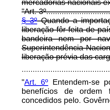
mercadorias nacionais e
"Art. 3º..............................
§ 3º
Quando a importaçã
liberação fôr feita de pa
bandeira nem por navi
Superintendência Nacion
liberação prévia das carg
........................................
"
Art. 6º
Entendem-se po
benefícios de ordem f
concedidos pelo. Govêrn