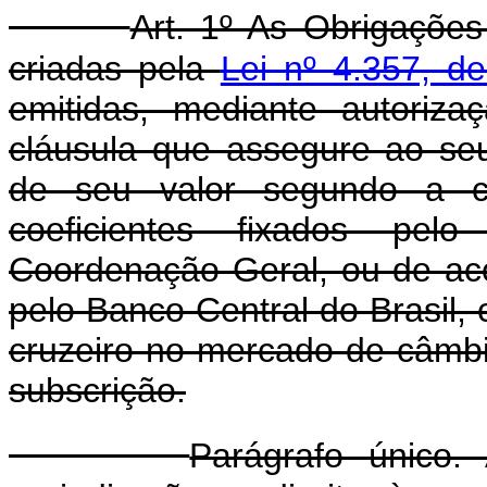
Art. 1º As Obrigações
criadas pela
Lei nº 4.357, d
emitidas, mediante autoriz
cláusula que assegure ao seu
de seu valor segundo a c
coeficientes fixados pel
Coordenação Geral, ou de aco
pelo Banco Central do Brasil,
cruzeiro no mercado de câmbi
subscrição.
Parágrafo único.