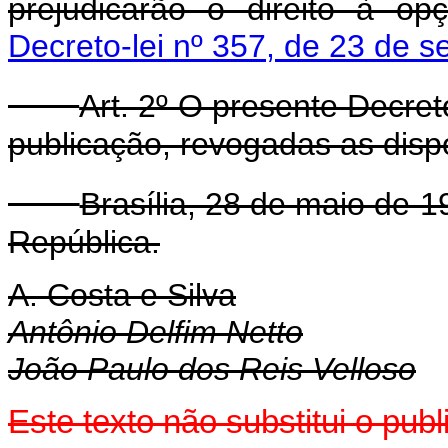
prejudicarão o direito à o
Decreto-lei nº 357, de 23 de 
Art. 2º O presente Decret
publicação, revogadas as disp
Brasília, 28 de maio de 
República.
A. Costa e Silva
Antônio Delfim Netto
João Paulo dos Reis Velloso
Este texto não substitui o pu