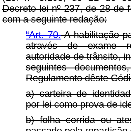
Decreto-lei nº 237, de 28 de 
com a seguinte redação:
“Art. 70.
A habilitação pa
através de exame re
autoridade de trânsito, 
seguintes documentos
Regulamento dêste Códi
a) carteira de identid
por lei como prova de id
b) folha corrida ou at
passado pela repartição