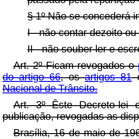
§ 1º Não se concederá in
I - não contar dezoito o
II - não souber ler e escr
Art. 2º Ficam revogados o
do artigo 66
, os
artigos 81
Nacional de Trânsito.
Art. 3º Êste Decreto-lei
publicação, revogadas as disp
Brasília, 16 de maio de 19