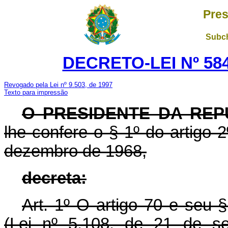
Pres
Subch
DECRETO-LEI Nº 584
Revogado pela Lei nº 9.503, de 1997
Texto para impressão
O PRESIDENTE DA REP
lhe confere o § 1º do artigo 2
dezembro de 1968,
decreta:
Art. 1º O artigo 70 e seu 
(Lei nº 5.108, de 21 de se