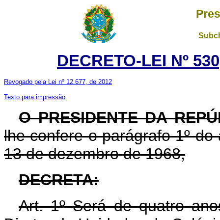
Pres
Subch
DECRETO-LEI Nº 530,
Revogado pela Lei nº 12.677, de 2012
Texto para impressão
O PRESIDENTE DA REPÚ
lhe confere o parágrafo 1º do a
13 de dezembro de 1968,
DECRETA:
Art. 1º Será de quatro an