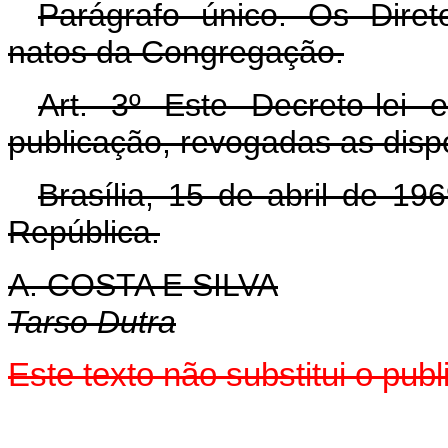
Parágrafo único. Os Dire
natos da Congregação.
Art. 3º Este Decreto-lei
publicação, revogadas as disp
Brasília, 15 de abril de 1
República.
A. COSTA E SILVA
Tarso Dutra
Este texto não substitui o pu