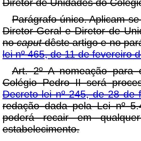
Diretor de Unidades do Colégio
Parágrafo único. Aplicam-se
Diretor-Geral e Diretor de Un
no
caput
dêste artigo e no par
lei nº 465, de 11 de fevereiro 
Art. 2º A nomeação para 
Colégio Pedro II será proc
Decreto-lei nº 245, de 28 de 
redação dada pela Lei nº 5
poderá recair em qualqu
estabelecimento.