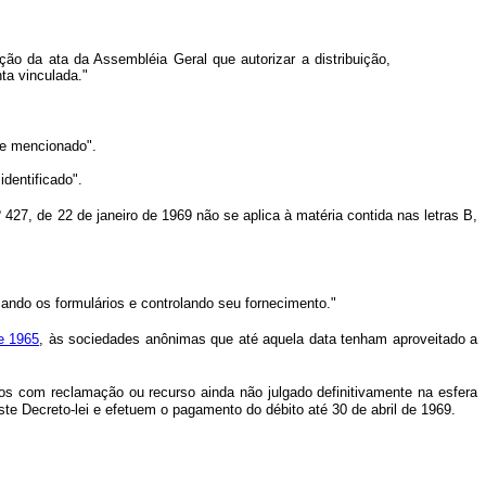
ão da ata da Assembléia Geral que autorizar a distribuição,
ta vinculada."
êle mencionado".
dentificado".
º 427, de 22 de janeiro de 1969 não se aplica à matéria contida nas letras B,
zando os formulários e controlando seu fornecimento."
e 1965
, às sociedades anônimas que até aquela data tenham aproveitado a
os com reclamação ou recurso ainda não julgado definitivamente na esfera
te Decreto-lei e efetuem o pagamento do débito até 30 de abril de 1969.