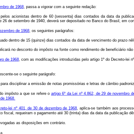
zembro de 1968
, passa a vigorar com a seguinte redação:
pelos acionistas dentro de 60 (sessenta) dias contados da data da publicaç
 de 26 de setembro de 1940, deverá ser depositado no Banco do Brasil, em con
 dezembro de 1968
, os seguintes parágrafos:
etuado dentro de 15 (quinze) dias contados da data de vencimento do prazo n
licará no desconto do impôsto na fonte como rendimento de beneficiário não i
bro de 1968
, com as modificações introduzidas pelo artigo 1º do Decreto-lei n
rescente-se o seguinte parágrafo:
para disciplinar a emissão de notas promissórias e letras de câmbio padroni
 do impôsto a que se refere o
artigo 6º da Lei nº 4.862, de 29 de novembro d
 de 1968.
creto-lei nº 401, de 30 de dezembro de 1968
, aplica-se também aos process
fiscal, requeiram o pagamento até 30 (trinta) dias da data da publicação dês
revogadas as disposições em contrário.
ca.