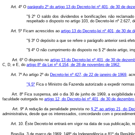
Art. 4º O
parágrafo 2º do artigo 13 do Decreto-lei nº 401, de 30 de de
"§ 2º O saldo dos dividendos e bonificações não reclamado 
respeitado o disposto no artigo 103, do Decreto-lei nº 2.627,
Art. 5º Ficam acrescidos ao
artigo 13 do Decreto-lei nº 401, de 30 de
"§ 3º O depósito a que se refere o parágrafo anterior será ef
"§ 4º O não cumprimento do disposto no § 2º deste artigo, imp
Art. 6º O disposto no
artigo 13 do Decreto-lei nº 401, de 30 de dezem
C, D, e E, do
artigo 8º da Lei nº 4.154, de 28 de novembro de 1962.
Art. 7º Ao artigo 2º do
Decreto-lei nº 427, de 22 de janeiro de 1969
, ac
"§ 5º
Fica o Ministro da Fazenda autorizado a expedir normas 
Art. 8º Fica suspensa, até o dia 30 de junho de 1969, a exigibilidade
faculdade outorgada no
artigo 12, do Decreto-lei nº 401, de 30 de dezembro
Art. 9º A redução da penalidade prevista no
§ 2º ao artigo 21, do De
administrativa, desde que os interessados, concordando com o procedimento 
Art. 10. Êste Decreto-lei entrará em vigor na data de sua publicação, 
Brasília, 3 de março de 1969; 148º da Independência e 81º da Repúbli