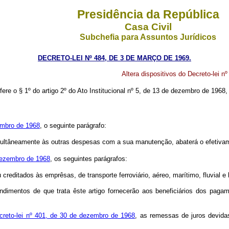
Presidência da República
Casa Civil
Subchefia para Assuntos Jurídicos
DECRETO-LEI Nº 484, DE 3 DE MARÇO DE 1969.
Altera dispositivos do Decreto-lei n
fere o § 1º do artigo 2º do Ato Institucional nº 5, de 13 de dezembro de 1968,
zembro de 1968
, o seguinte parágrafo:
multâneamente às outras despesas com a sua manutenção, abaterá o efetivame
 dezembro de 1968
, os seguintes parágrafos:
creditados às emprêsas, de transporte ferroviário, aéreo, marítimo, fluvial e 
ndimentos de que trata êste artigo fornecerão aos beneficiários dos paga
ecreto-lei nº 401, de 30 de dezembro de 1968
, as remessas de juros devida