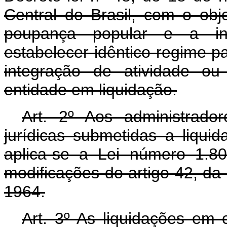
Central do Brasil, com o obj
poupança popular e a int
estabelecer idêntico regime p
integração de atividade ou
entidade em liquidação.
Art
. 2º Aos administrado
jurídicas submetidas a liquid
aplica-se a Lei número 1.8
modificações do artigo 42, da
1964.
Art
. 3º As liquidações em