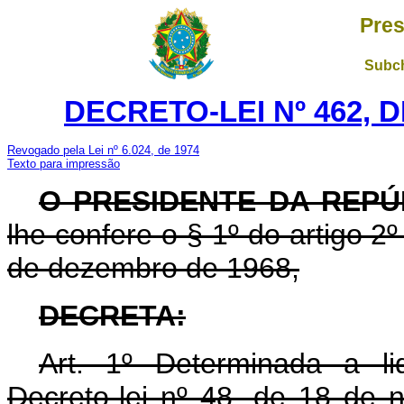
Pres
Subch
DECRETO-LEI Nº 462, D
Revogado pela Lei nº 6.024, de 1974
Texto para impressão
O PRESIDENTE DA REPÚ
lhe confere o § 1º do artigo 2º
de dezembro de 1968,
DECRETA:
Art
. 1º Determinada a liq
Decreto-lei nº 48, de 18 de