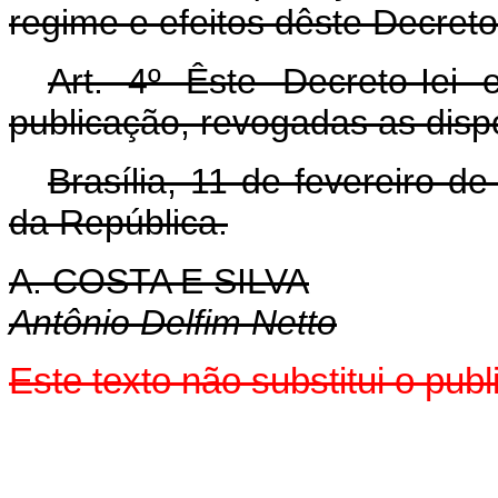
regime e efeitos dêste Decreto-
Art
. 4º Êste Decreto-Iei
publicação, revogadas as disp
Brasília, 11 de fevereiro d
da República.
A. COSTA E SILVA
Antônio Delfim Netto
Este texto não substitui o pub