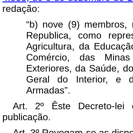
redação:
“b) nove (9) membros,
Republica, como repre
Agricultura, da Educaçã
Comércio, das Minas
Exteriores, da Saúde, 
Geral do Interior, e 
Armadas”.
Art
. 2º Êste Decreto-le
publicação.
Art
. 3º Revogam-se as dispo