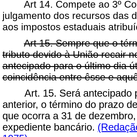
Art 14. Compete ao 3º Cons
julgamento dos recursos das de
aos impostos estaduais atribuí
Art 15. Sempre que o tér
tributo devido à União recair 
antecipado para o último dia ú
coincidência entre êsse e aquê
Art. 15. Será antecipado 
anterior, o término do prazo d
que ocorra a 31 de dezembro,
expediente bancário.
(Redação