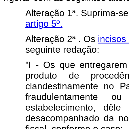
Alteração 1ª. Suprima-s
artigo 5º.
Alteração 2ª . Os
incisos 
seguinte redação:
"I - Os que entregare
produto de procedênc
clandestinamente no Pa
fraudulentamente 
estabelecimento, dêle
desacompanhado da not
fiscal, conforme o caso;