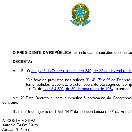
O PRESIDENTE DA REPÚBLICA
, usando das atribuições que lhe con
DECRETA:
Art
. 1º - O
artigo 1º do Decreto-lei número 340, de 22 de dezembro d
"Os favores previstos nos artigos
3º,
4º
,
7º
e
9º do Decreto-
fumo, bebidas alcoólicas e automóveis de passageiros, compre
1 e 2), da
Lei nº 4.502, de 30 de novembro de 1964
, alterada
Art
. 2º Êste Decreto-lei será submetido à aprovação do Congresso 
contrário.
Brasília, 6 de agôsto de 1968; 147º da Independência e 80º da Repúbl
A. COSTA E SILVA
Antonio Delfim Netto
Afonso A. Lima