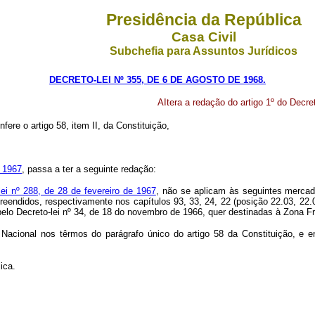
Presidência da República
Casa Civil
Subchefia para Assuntos Jurídicos
DECRETO-LEI Nº 355, DE 6 DE AGOSTO DE 1968.
AItera a redação do artigo 1º do Decre
fere o artigo 58, item II, da Constituição,
e 1967
, passa a ter a seguinte redação:
lei nº 288, de 28 de fevereiro de 1967
, não se aplicam às seguintes mercad
endidos, respectivamente nos capítulos 93, 33, 24, 22 (posição 22.03, 22.05
 pelo Decreto-lei nº 34, de 18 do novembro de 1966, quer destinadas à Zona F
Nacional nos têrmos do parágrafo único do artigo 58 da Constituição, e 
ica.