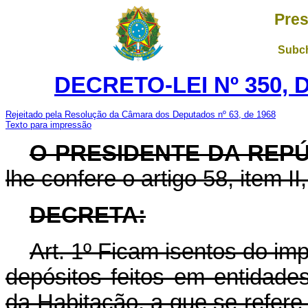
Pres
Subch
DECRETO-LEI Nº 350, 
Rejeitado pela Resolução da Câmara dos Deputados nº 63, de 1968
Texto para impressão
O PRESIDENTE DA REP
lhe confere o artigo 58, item II
DECRETA:
Art. 1º Ficam isentos do im
depósitos feitos em entidade
da Habitação, a que se refere