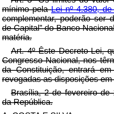
mínimo pela
Lei nº 4.380, d
complementar, poderão ser 
de Capital” do Banco Naciona
matéria.
Art. 4º Êste Decreto-Lei, 
Congresso Nacional, nos têrm
da Constituição, entrará em
revogadas as disposições em 
Brasília, 2 de fevereiro d
da República.