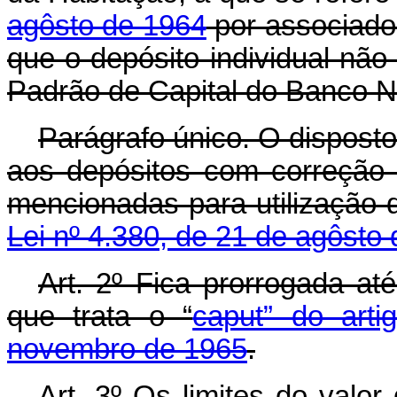
agôsto de 1964
por associado
que o depósito individual não
Padrão de Capital do Banco N
Parágrafo único. O disposto
aos depósitos com correção 
mencionadas para utilização d
Lei nº 4.380, de 21 de agôsto
Art. 2º Fica prorrogada at
que trata o “
caput” do art
novembro de 1965
.
Art. 3º Os limites do valor