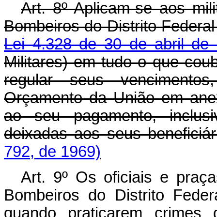
Art. 8º Aplicam-se aos mili
Bombeiros do Distrito Feder
Lei 4.328 de 30 de abril de
Militares) em tudo o que coub
regular seus vencimento
Orçamento da União em anex
ao seu pagamento, inclus
deixadas aos seus beneficiá
792, de 1969)
Art. 9º Os oficiais e praç
Bombeiros do Distrito Federa
quando praticarem crimes d