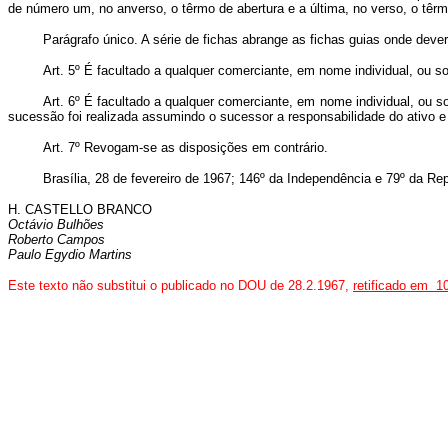
de número um, no anverso, o têrmo de abertura e a última, no verso, o têrmo
Parágrafo único. A série de fichas abrange as fichas guias onde deve
Art. 5º É facultado a qualquer comerciante, em nome individual, ou soc
Art. 6º É facultado a qualquer comerciante, em nome individual, ou s
sucessão foi realizada assumindo o sucessor a responsabilidade do ativo e
Art. 7º Revogam-se as disposições em contrário.
Brasília, 28 de fevereiro de 1967; 146º da Independência e 79º da Rep
H. CASTELLO BRANCO
Octávio Bulhões
Roberto Campos
Paulo Egydio Martins
Este texto não substitui o publicado no DOU de 28.2.1967,
retificado em 1