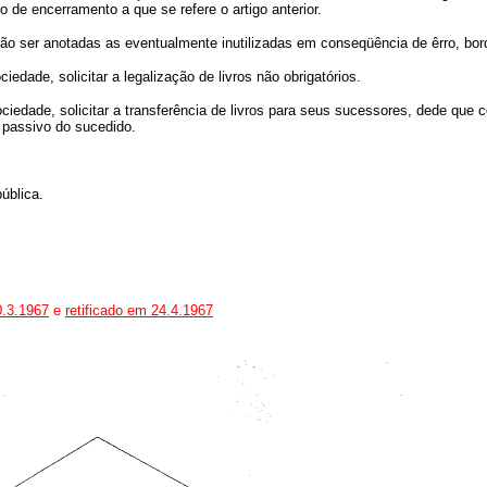
 de encerramento a que se refere o artigo anterior.
rão ser anotadas as eventualmente inutilizadas em conseqüência de êrro, bord
iedade, solicitar a legalização de livros não obrigatórios.
ociedade, solicitar a transferência de livros para seus sucessores, dede qu
 passivo do sucedido.
ública.
0.3.1967
e
retificado em 24.4.1967