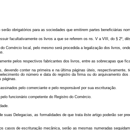
só serão obrigatórios para as sociedades que emitirem partes beneficiárias nom
uir facultativamente os livros a que se referem os ns. V a VIII, do § 2º, dês
do Comércio local, pelo mesmo será procedida a legalização dos livros, onde r
as.
mente pelos respectivos fabricantes dos livros, entre as sobrecapas que ficam 
, devendo conter na primeira e na última páginas úteis, respectivamente, 
elecimento do número e data do registro da firma ou do arquivamento dos a
s páginas.
assinados pelo comerciante e pelo responsável por sua escrituração.
 pelo funcionário competente do Registro do Comércio.
idade.
 suas Delegacias, as formalidades de que trata êste artigo poderão ser preen
ara os casos de escrituração mecânica, serão as mesmas numeradas seguida