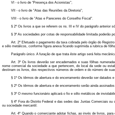
VI - o livro de “Presença dos Acionistas";
VII - o livro de "Atas das Reuniões da Diretoria";
VIII - o livro de "Atas e Pareceres do Conselho Fiscal".
§ 2º Os livros a que se referem os ns. III e IV do parágrafo anterior 
§ 3º As sociedades por cotas de responsabilidade limitada poderão poss
Art. 2º Efetuado o pagamento da taxa cobrada pelo órgão do Registro 
e sêlo metálicos, conforme figura anexa ficando suprimida a rubrica de fôlh
Parágrafo único. A furação de que trata êste artigo será feita mecânica
Art. 3º Os livros deverão ser encadernados e suas fôlhas numeradas
nome comercial da sociedade a que pertencem, do local da sede ou estab
destinam os livros, dos respectivos números de ordem e do número de sua
§ 1º Os têrmos de abertura e do encerramento deverão ser datados e 
§ 2º Os têrmos de abertura e de encerramento serão ainda assinados
§ 3º O mesmo funcionário aplicará o fio e sêlo metálicos de inviolabil
§ 4º Fora do Distrito Federal e das sedes das Juntas Comerciais ou de
ou sociedade mercantil.
Art. 4º Quando o comerciante adotar fichas, ao invés de livros, p