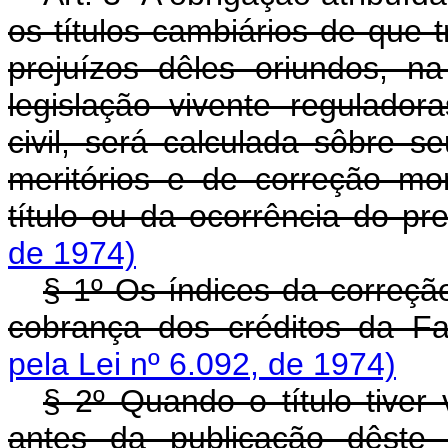
os títulos cambiários de que t
prejuízos dêles oriundos, n
legislação vivente regulador
civil, será calculada sôbre s
meritórios e de correção mo
título ou da ocorrência do pre
de 1974)
§ 1º Os índices da correçã
cobrança dos créditos da Fa
pela Lei nº 6.092, de 1974)
§ 2º Quando o título tiver 
antes da publicação dêste 