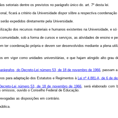
s setoriais dentre os previstos no parágrafo único do. art. 7º desta lei.
nal, ficará a critério da Universidade dispor sôbre a respectiva coordenação d
 serão expedidos diretamente pela Universidade.
tilização dos recursos materiais e humanos existentes na Universidade, e só 
 comunidade, sob a forma de cursos e serviços, as atividades de ensino e pe
dem ter coordenação própria e devem ser desenvolvidos mediante a plena uti
tos em vigor como unidades universitárias, e que hajam atingido alto grau 
 parágrafos, do Decreto-Lei número 53, de 18 de novembro de 1966
, passam a 
smos para adaptação dos Estatutos e Regimentos à
Lei nº 4.881-A, de 6 de d
o Decreto-Lei número 53, de 18 de novembro de 1966
, será elaborado com 
os omissos, ouvido o Conselho Federal de Educação.
 revogadas as disposições em contrário.
ública.