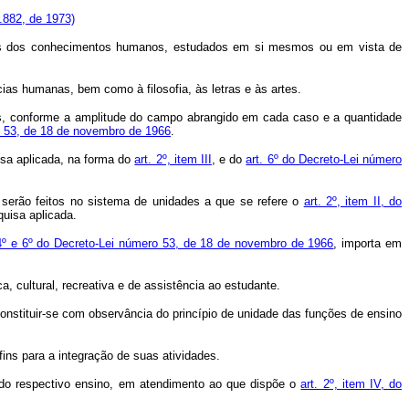
.882, de 1973)
ais dos conhecimentos humanos, estudados em si mesmos ou em vista de
cias humanas, bem como à filosofia, às letras e às artes.
des, conforme a amplitude do campo abrangido em cada caso e a quantidade
o 53, de 18 de novembro de 1966
.
isa aplicada, na forma do
art. 2º, item III
, e do
art. 6º do Decreto-Lei número
serão feitos no sistema de unidades a que se refere o
art. 2º, item II, do
quisa aplicada.
 4º e 6º do Decreto-Lei número 53, de 18 de novembro de 1966
, importa em
 cultural, recreativa e de assistência ao estudante.
constituir-se com observância do princípio de unidade das funções de ensino
ins para a integração de suas atividades.
m do respectivo ensino, em atendimento ao que dispõe o
art. 2º, item IV, do