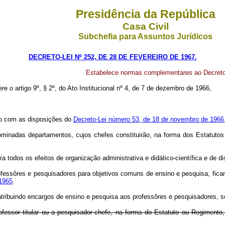
Presidência da República
Casa Civil
Subchefia para Assuntos Jurídicos
DECRETO-LEI Nº 252, DE 28 DE FEVEREIRO DE 1967.
Estabelece normas complementares ao Decreto-L
re o artigo 9º, § 2º, do Ato Institucional nº 4, de 7 de dezembro de 1966,
rdo com as disposições do
Decreto-Lei número 53, de 18 de novembro de 1966
enominadas departamentos, cujos chefes constituirão, na forma dos Estatut
a todos os efeitos de organização administrativa e didático-científica e de di
ofessôres e pesquisadores para objetivos comuns de ensino e pesquisa, fica
 1965
.
atribuindo encargos de ensino e pesquisa aos professôres e pesquisadores, 
ofessor titular ou a pesquisador-chefe, na forma do Estatuto ou Regimento