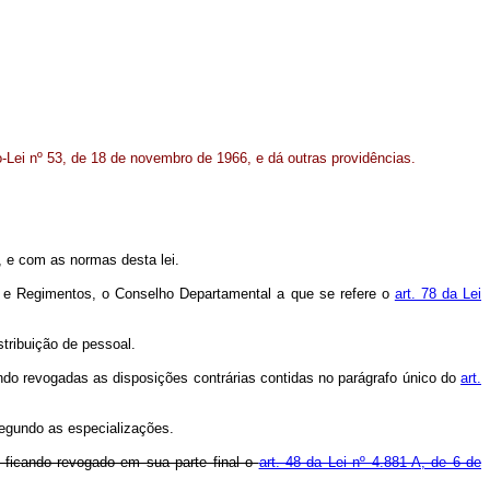
ei nº 53, de 18 de novembro de 1966, e dá outras providências.
, e com as normas desta lei.
os e Regimentos, o Conselho Departamental a que se refere o
art. 78 da Lei
stribuição de pessoal.
ndo revogadas as disposições contrárias contidas no parágrafo único do
art.
segundo as especializações.
, ficando revogado em sua parte final o
art. 48 da Lei nº 4.881-A, de 6 de