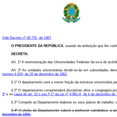
Vide Decreto nº 60.731, de 1967
O PRESIDENTE DA REPÚBLICA
, usando da atribuição que lhe confe
DECRETA:
Art
. 1º A reestruturação das Universidades Federais far-se-á de acô
Art
. 2º As unidades universitárias dividir-se-ão em subunidades d
número 4.024, de 20 de dezembro de 1961
.
§ 1º O departamento será a menor fração da estrutura universitária par
§ 2º O departamento compreenderá disciplinas afins e congregará pr
3º
e no
caput do art. 22 e seu § 1º da Lei nº 4.881-A, de 6 de dezembro de
§ 3º Compete ao Departamento elaborar os seus planos de trabalho, 
§ 4º A chefia do Departamento caberá a professor catedrático, a pr
dezembro de 1966.