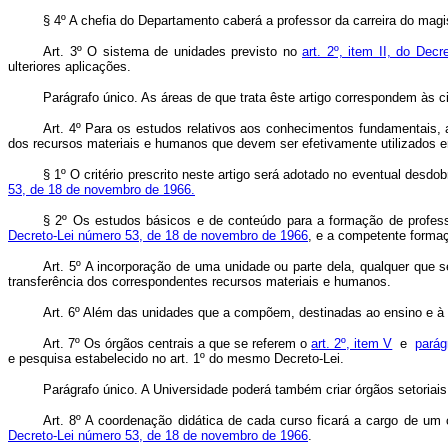
§ 4º A chefia do Departamento caberá a professor da carreira do 
Art
. 3º O sistema de unidades previsto no
art. 2º, item II, do Dec
ulteriores aplicações.
Parágrafo único. As áreas de que trata êste artigo correspondem às c
Art
. 4º Para os estudos relativos aos conhecimentos fundamentais, 
dos recursos materiais e humanos que devem ser efetivamente utilizados 
§ 1º O critério prescrito neste artigo será adotado no eventual desd
53, de 18 de novembro de 1966.
§ 2º Os estudos básicos e de conteúdo para a formação de profess
Decreto-Lei número 53, de 18 de novembro de 1966
, e a competente formaç
Art
. 5º A incorporação de uma unidade ou parte dela, qualquer que
transferência dos correspondentes recursos materiais e humanos.
Art
. 6º Além das unidades que a compõem, destinadas ao ensino e à pe
Art
. 7º Os órgãos centrais a que se referem o
art. 2º, item V
e
parág
e pesquisa estabelecido no art. 1º do mesmo Decreto-Lei.
Parágrafo único. A Universidade poderá também criar órgãos setoriais
Art
. 8º A coordenação didática de cada curso ficará a cargo de um
Decreto-Lei número 53, de 18 de novembro de 1966
.