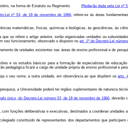
magistério, na forma do Estatuto ou Regimento.
(Redação dada pela Lei nº 5
reto-Lei nº 53, de 18 de novembro de 1966
, refere-se às áreas fundament
iências matemáticas, físicas, químicas e biológicas, às geociências, às ciên
a que se refere o artigo anterior, serão organizadas unidades ou subunida
em seu funcionamento, observado o disposto no
art. 1º do Decreto-Lei númer
obramento de unidades existentes nas áreas de ensino profissional e de pesqu
ôres e os estudos básicos para a formação de especialistas de educação 
ão pedagógica ficará a cargo de unidade própria de ensino profissional e pes
 seja o seu nome, a outra unidade, em observância ao que dispõem os
arts.
squisa, a Universidade poderá ter órgãos suplementares de natureza técnica,
rafo único, do Decreto-Lei número 53, de 18 de novembro de 1966
, deverão 
, com funções deliberativas e executivas, destinados a coordenar unidades af
 colegiado constituído de representantes dos departamentos que participe