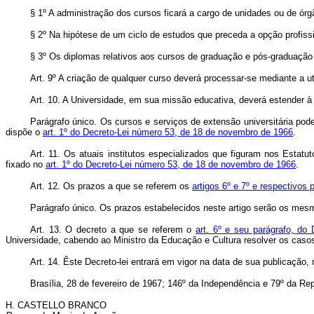
§ 1º A administração dos cursos ficará a cargo de unidades ou de órgão
§ 2º Na hipótese de um ciclo de estudos que preceda a opção profissio
§ 3º Os diplomas relativos aos cursos de graduação e pós-graduação
Art
. 9º A criação de qualquer curso deverá processar-se mediante a u
Art
. 10. A Universidade, em sua missão educativa, deverá estender à
Parágrafo único. Os cursos e serviços de extensão universitária po
dispõe o
art. 1º do Decreto-Lei número 53, de 18 de novembro de 1966
.
Art
. 11. Os atuais institutos especializados que figuram nos Estatu
fixado no
art. 1º do Decreto-Lei número 53, de 18 de novembro de 1966
.
Art
. 12. Os prazos a que se referem os
artigos 6º e 7º e respectivos
Parágrafo único. Os prazos estabelecidos neste artigo serão os me
Art
. 13. O decreto a que se referem o
art. 6º e seu parágrafo, d
Universidade, cabendo ao Ministro da Educação e Cultura resolver os cas
Art
. 14. Êste Decreto-lei entrará em vigor na data de sua publicação,
Brasília, 28 de fevereiro de 1967; 146º da Independência e 79º da Rep
H. CASTELLO BRANCO