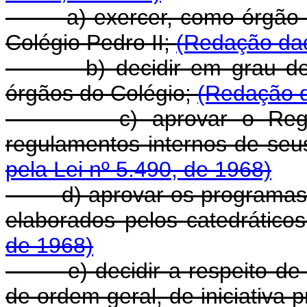
a) exercer, como órgão deli
Colégio Pedro II;
(Redação dad
b) decidir em grau de rec
órgãos do Colégio;
(Redação d
c) aprovar o Regimen
regulamentos internos de seu
pela Lei nº 5.490, de 1968)
d) aprovar os programas da
elaborados pelos catedrático
de 1968)
e) decidir a respeito de as
de ordem geral, de iniciativa 