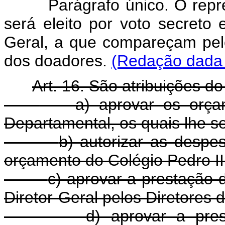
Parágrafo único. O represen
será eleito por voto secreto
Geral, a que compareçam pel
dos doadores.
(Redação dada 
Art. 16. São atribuições 
a) aprovar os orçame
Departamental, os quais lhe s
b) autorizar as despes
orçamento do Colégio Pedro II
c) aprovar a prestação d
Diretor-Geral pelos Diretores 
d) aprovar a pre