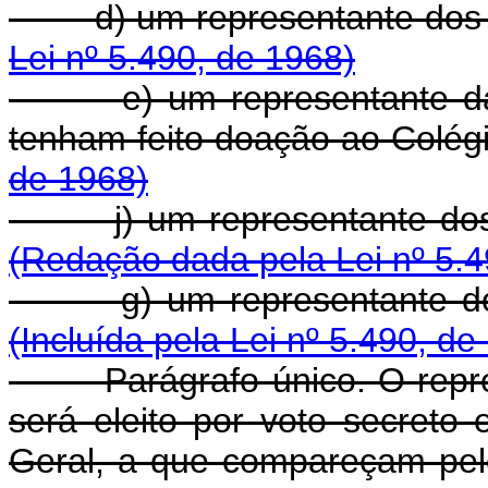
d) um representante dos a
Lei nº 5.490, de 1968)
e) um representante das pe
tenham feito doação ao Colég
de 1968)
j) um representante dos pr
(Redação dada pela Lei nº 5.4
g) um representante do Mi
(Incluída pela Lei nº 5.490, de
Parágrafo único. O represen
será eleito por voto secreto
Geral, a que compareçam pel