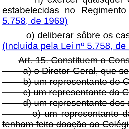
estabelecidas no Regiment
5.758, de 1969)
o) deliberar sôbre os caso
(Incluída pela Lei nº 5.758, de
Art. 15. Constituem o Con
a) o Diretor-Geral, que s
b) um representante do 
c) um representante da 
d) um representante dos a
e) um representante da
tenham feito doação ao Colégio