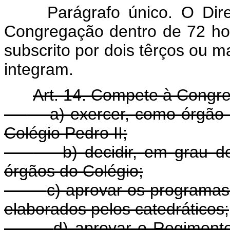
Parágrafo único. O Dir
Congregação dentro de 72 hora
subscrito por dois têrços ou 
integram.
Art. 14. Compete à Congr
a) exercer, como órgão del
Colégio Pedro II;
b) decidir, em grau de 
órgãos do Colégio;
c) aprovar os programas
elaborados pelos catedráticos;
d) aprovar o Regiment