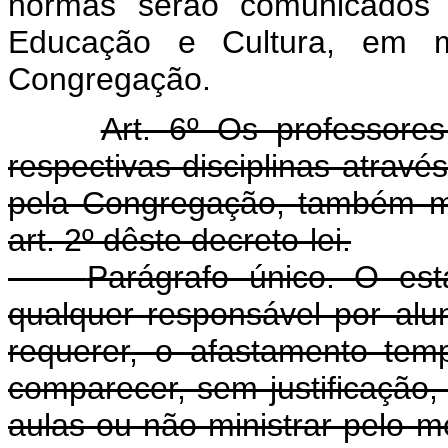
normas serão comunicados p
Educação e Cultura, em mi
Congregação.
Art. 6º Os professore
respectivas disciplinas atra
pela Congregação, também mi
art. 2º dêste decreto-lei.
Parágrafo único. O est
qualquer responsável por alu
requerer, o afastamento tem
comparecer, sem justificação,
aulas ou não ministrar pelo m