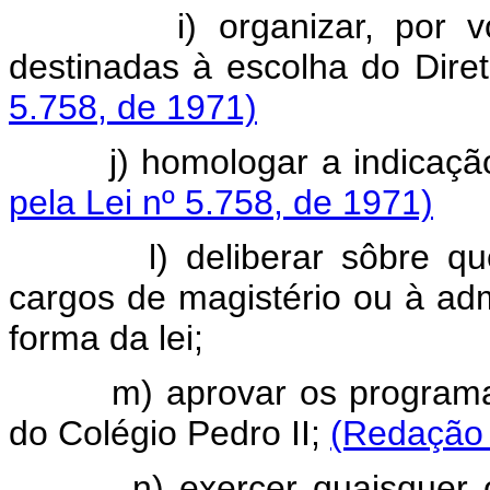
i) organizar, por votaçã
destinadas à escolha do Dire
5.758, de 1971)
j) homologar a indicação d
pela Lei nº 5.758, de 1971)
l) deliberar sôbre questõ
cargos de magistério ou à adm
forma da lei;
m) aprovar os programas da
do Colégio Pedro II;
(Redação 
n) exercer quaisquer outr