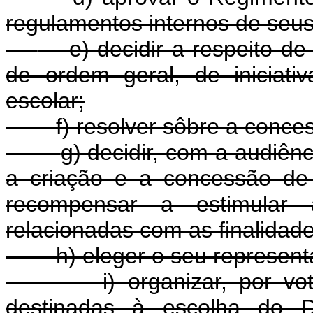
regulamentos internos de seus
e) decidir a respeito de a
de ordem geral, de iniciat
escolar;
f) resolver sôbre a conces
g) decidir, com a audiên
a criação e a concessão de 
recompensar a estimular a
relacionadas com as finalidade
h) eleger o seu represent
i) organizar, por vo
destinadas à escolha do Di