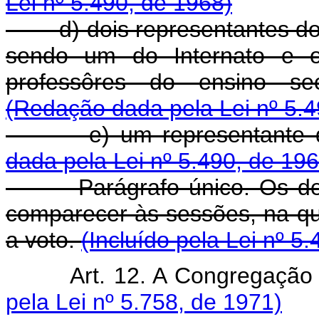
Lei nº 5.490, de 1968)
d) dois representantes dos 
sendo um do Internato e ou
professôres do ensino sec
(Redação dada pela Lei nº 5.4
e) um representante dos
dada pela Lei nº 5.490, de 196
Parágrafo único. Os demai
comparecer às sessões, na qua
a voto.
(Incluído pela Lei nº 5
Art. 12. A Congregação 
pela Lei nº 5.758, de 1971)