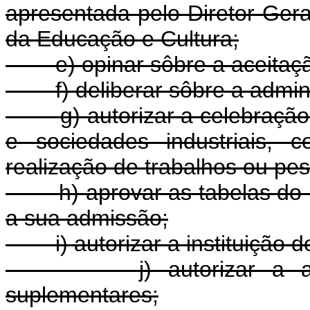
apresentada pelo Diretor-Geral
da Educação e Cultura;
e) opinar sôbre a aceitaç
f) deliberar sôbre a admi
g) autorizar a celebraçã
e sociedades industriais, c
realização de trabalhos ou pes
h) aprovar as tabelas do
a sua admissão;
i) autorizar a instituição
j) autorizar a 
suplementares;