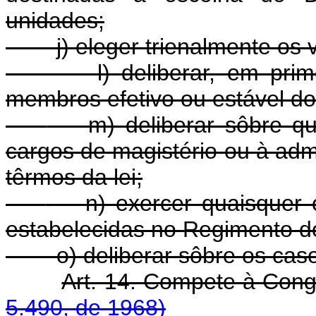
unidades;
j) eleger trienalmente os 
l) deliberar, em primei
membros efetivo ou estável do
m) deliberar sôbre ques
cargos de magistério ou à adm
têrmos da lei;
n) exercer quaisquer ou
estabelecidas no Regimento do
o) deliberar sôbre os caso
Art. 14. Compete à Con
5.490, de 1968)