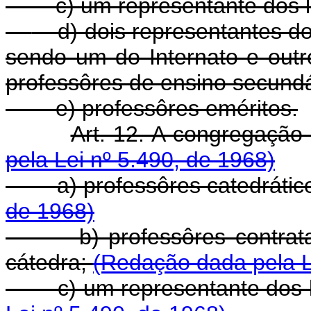
c) um representante dos li
d) dois representantes dos
sendo um do Internato e outr
professôres de ensino secundá
e) professôres eméritos.
Art. 12. A congregação 
pela Lei nº 5.490, de 1968)
a) professôres catedrátic
de 1968)
b) professôres contratado
cátedra;
(Redação dada pela L
c) um representante dos li