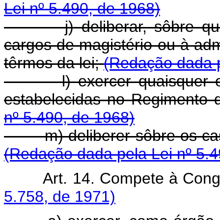
Lei nº 5.490, de 1968)
j) deliberar, sôbre quest
cargos de magistério ou à adm
têrmos da lei;
(Redação dada p
l) exercer quaisquer outr
estabelecidas no Regimento 
nº 5.490, de 1968)
m) deliberer sôbre os caso
(Redação dada pela Lei nº 5.4
Art. 14. Compete à Con
5.758, de 1971)