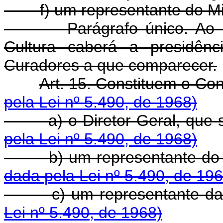
f) um representante do Mi
Parágrafo único. Ao
Cultura caberá a presidên
Curadores a que comparecer.
Art. 15. Constituem o Co
pela Lei nº 5.490, de 1968)
a) o Diretor-Geral, que se
pela Lei nº 5.490, de 1968)
b) um representante do C
dada pela Lei nº 5.490, de 196
c) um representante da 
Lei nº 5.490, de 1968)