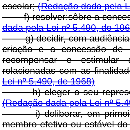
escolar;
(Redação dada pela Le
f) resolver:sôbre a concessã
dada pela Lei nº 5.490, de 196
g) decidir, com audiência 
criação e a concessão de p
recompensar e estimular a
relacionadas com as finalida
Lei nº 5.490, de 1968)
h) eleger o seu represent
(Redação dada pela Lei nº 5.4
i) deliberar, em primeira 
membro efetivo ou estável do