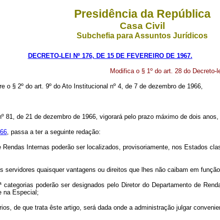
Presidência da República
Casa Civil
Subchefia para Assuntos Jurídicos
DECRETO-LEI Nº 176, DE 15 DE FEVEREIRO DE 1967.
Modifica o § 1º do art. 28 do Decreto-
re o § 2º do art. 9º do Ato Institucional nº 4, de 7 de dezembro de 1966,
 nº 81, de 21 de dezembro de 1966, vigorará pelo prazo máximo de dois anos, 
966
, passa a ter a seguinte redação:
 Rendas Internas poderão ser localizados, provisoriamente, nos Estados clas
vos servidores quaisquer vantagens ou direitos que lhes não caibam em função
 1ª categorias poderão ser designados pelo Diretor do Departamento de Rend
e na Especial;
ios, de que trata êste artigo, será dada onde a administração julgar convenie