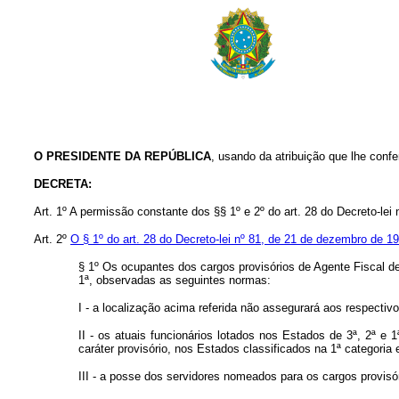
O PRESIDENTE DA REPÚBLICA
, usando da atribuição que lhe confe
DECRETA:
Art. 1º A permissão constante dos §§ 1º e 2º do art. 28 do Decreto-lei
Art. 2º
O § 1º do art. 28 do Decreto-lei nº 81, de 21 de dezembro de 1
§ 1º Os ocupantes dos cargos provisórios de Agente Fiscal de
1ª, observadas as seguintes normas:
I - a localização acima referida não assegurará aos respecti
II - os atuais funcionários lotados nos Estados de 3ª, 2ª e
caráter provisório, nos Estados classificados na 1ª categoria 
III - a posse dos servidores nomeados para os cargos provisór