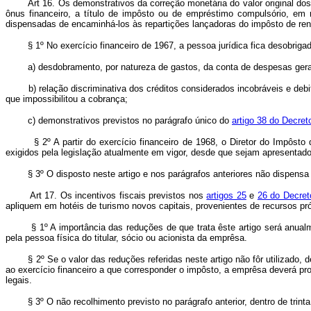
Art 16. Os demonstrativos da correção monetária do valor original do
ônus financeiro, a título de impôsto ou de empréstimo compulsório, e
dispensadas de encaminhá-los às repartições lançadoras do impôsto de ren
§ 1º No exercício financeiro de 1967, a pessoa jurídica fica desobrig
a) desdobramento, por natureza de gastos, da conta de despesas gera
b) relação discriminativa dos créditos considerados incobráveis e debit
que impossibilitou a cobrança;
c) demonstrativos previstos no parágrafo único do
artigo 38 do Decret
§ 2º A partir do exercício financeiro de 1968, o Diretor do Impôs
exigidos pela legislação atualmente em vigor, desde que sejam apresenta
§ 3º O disposto neste artigo e nos parágrafos anteriores não dispensa
Art 17. Os incentivos fiscais previstos nos
artigos 25
e
26 do Decret
apliquem em hotéis de turismo novos capitais, provenientes de recursos pró
§ 1º A importância das reduções de que trata êste artigo será anualmen
pela pessoa física do titular, sócio ou acionista da emprêsa.
§ 2º Se o valor das reduções referidas neste artigo não fôr utilizado
ao exercício financeiro a que corresponder o impôsto, a emprêsa deverá pr
legais.
§ 3º O não recolhimento previsto no parágrafo anterior, dentro de trinta d