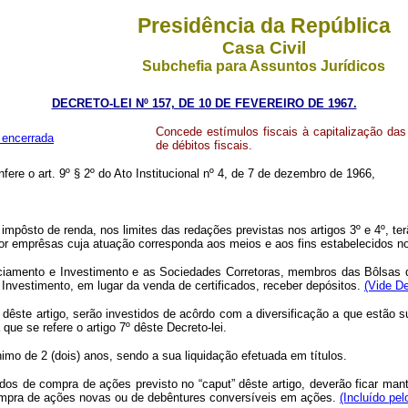
Presidência da República
Casa Civil
Subchefia para Assuntos Jurídicos
DECRETO-LEI Nº 157, DE 10 DE FEVEREIRO DE 1967.
Concede estímulos fiscais à capitalização das
 encerrada
de débitos fiscais.
fere o art. 9º § 2º do Ato Institucional nº 4, de 7 de dezembro de 1966,
ôsto de renda, nos limites das redações previstas nos artigos 3º e 4º, terã
por emprêsas cuja atuação corresponda aos meios e aos fins estabelecidos no 
ciamento e Investimento e as Sociedades Corretoras, membros das Bôlsas de
Investimento, em lugar da venda de certificados, receber depósitos.
(Vide De
ste artigo, serão investidos de acôrdo com a diversificação a que estão s
e se refere o artigo 7º dêste Decreto-lei.
imo de 2 (dois) anos, sendo a sua liquidação efetuada em títulos.
ados de compra de ações previsto no “
caput
” dêste artigo, deverão ficar ma
compra de ações novas ou de debêntures conversíveis em ações.
(Incluído pel