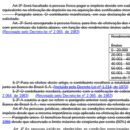
Art 3º Será facultado à pessoa física pagar o impôsto devido em ca
equivalente na efetivação do depósito ou na aquisição dos certificados menc
Parágrafo único. O contribuinte manifestará, em sua declaração de ren
solicitado.
Art. 3º Será assegurado à pessoa física, para fins de efetivação dos
com percentuais da tabela abaixo, em função dos rendimentos brutos aufe
(Revogado pelo Decreto-lei nº 2.065, de 1983)
Rendiment
Brutos
0 - 20.000
20.001 - 3
30.001 - 4
40.001 - 5
50.001 - 6
60.001 - 7
acima de 7
§ 1º Para os efeitos deste artigo, o contribuinte recolherá a totali
junto ao Banco do Brasil S.A.
(Incluído pelo Decreto-Lei nº 1.214, de 1972)
§ 2º O contribuinte receberá, juntamente com a notificação de cobra
2.064, de 1983)
(Revogado pelo Decreto-lei nº 2.065, de 1983)
§ 3º A cautela a que se refere o parágrafo anterior será apresentad
Banco do Brasil S.A., nos vencimentos das cotas constantes da referida c
Art 4º As pessoas jurídicas, obedecidas as condições mencionadas no
impôsto desde que a mesma importância seja aplicada na efetivação do depós
Parágrafo único. O benefício fiscal previsto neste artigo será conced
1966
desde que observado o limite máximo de cinqüenta por cento (50%) do
Art. 4º As pessoas jurídicas, obedecidas as condições mencionadas n