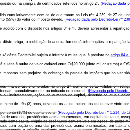
ósito ou na compra de certificados referidos no artigo 2º.
(Redação dada pe
cedido cumulativamente com os de que tratam as Leis nºs 4.239, de 27 de ju
nto (55%) do valor do impôsto devido.
(Redação dada pelo Decreto-Lei nº 238
acôrdo com o disposto nos artigos 3º e 4º, deverá apresentar à repartição 
 artigo, a instituição financeira fornecerá informações a repartição lan
 dêste Decreto-lei sujeita o infrator à multa igual à prevista no
artigo 84 e
sujeita à multa de valor variável entre Cr$20.000 (vinte mil cruzeiros) a Cr$3
impostas sem prejuízo da cobrança da parcela do impôsto que houver sido
ições financeiras, enumeradas no artigo 2º, sòmente serão válidas em rel
atendam, cumulativamente, ao indicado no inciso d :
(Revogado pelo Decreto-L
eta ou indiretamente, ações de aumento de capital, devendo os atuais acio
ínimo de três (3) anos, devendo os atuais acionistas subscrever vinte por
por cento (15%) do capital social;
(Revogado pelo Decreto-Lei nº 1.214, de 1
ção de uma das providências acima enumeradas, em capital circulante, asseg
erado como capital próprio as debêntures conversíveis em ações, de prazo mí
alizado com opção de uma das providências acima enumeradas, em capital c
e assegurando a relação resultante com o recebimento dêsses recursos por 