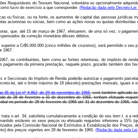
ões Reajustáveis do Tesouro Nacional, voluntária ou opcionalmente adquirida
 como lucro do exercício a que corresponder.
(Redação dada pelo Decreto-Lei 
ou físicas, ou na fonte, os aumentos de capital das pessoas jurídicas med
 elas acionistas ou sócias, bem como as ações novas ou quotas distribuídas 
as, que, até 15 de março de 1967, efetuarem, de uma só vez, o pagamento d
dispensados da correção monetária dêsses débitos.
uperior a Cr$5.000.000 (cinco milhões de cruzeiros), será permitido o seu 
e 1967.
7, os contribuintes, bem como as fontes retentoras, do impôsto de renda q
 o pagamento da primeira prestação, naquele prazo, gozarão também dos fav
Seccionais do Impôsto de Renda poderão autorizar o pagamento parcelado do
creto-lei, até o limite máximo de 18 (dezoito) prestações mensais, iguais e 
igo 35 da Lei nº 4.862, de 29 de novembro de 1965
, será também aplicado às
ríodo de 28 de fevereiro a 31 de dezembro de 1965, tenham efetuado reaju
obal no período de 28 de fevereiro de 1965 até 31 de dezembro de 1966, não
e trata o art. 34, satisfeita cumulativamente a condição do seu item I, e a r
antido estáveis os seus preços ou efetuado reajustes inferiores a 15% (qu
rizados pela Comissão Nacional de Estímulos à Estabilização dos Preços, de
nto) dos preços vigentes em 28 de fevereiro de 1965.
(Redação dada pela Lei 