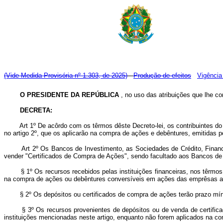
(Vide Medida Provisória nº 1.303, de 2025)
Produção de efeitos
Vigência
O PRESIDENTE DA REPÚBLICA
, no uso das atribuições que lhe con
DECRETA:
Art 1º De acôrdo com os têrmos dêste Decreto-lei, os contribuintes do imp
no artigo 2º, que os aplicarão na compra de ações e debêntures, emitidas 
Art 2º Os Bancos de Investimento, as Sociedades de Crédito, Finan
vender "Certificados de Compra de Ações", sendo facultado aos Bancos de 
§ 1º Os recursos recebidos pelas instituições financeiras, nos têrmos dê
na compra de ações ou debêntures conversíveis em ações das emprêsas a qu
§ 2º Os depósitos ou certificados de compra de ações terão prazo mín
§ 3º Os recursos provenientes de depósitos ou de venda de certific
instituições mencionadas neste artigo, enquanto não forem aplicados na 