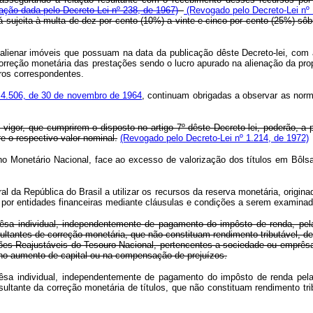
ação dada pelo Decreto-Lei nº 238, de 1967)
(Revogado pelo Decreto-Lei nº 
rá sujeita à multa de dez por cento (10%) a vinte e cinco por cento (25%) sô
nar imóveis que possuam na data da publicação dêste Decreto-lei, com a f
orreção monetária das prestações sendo o lucro apurado na alienação da prop
iros correspondentes.
o 4.506, de 30 de novembro de 1964
, continuam obrigadas a observar as norm
vigor, que cumprirem o disposto no artigo 7º dêste Decreto-lei, poderão, a p
 o respectivo valor nominal.
(Revogado pelo Decreto-Lei nº 1.214, de 1972)
etário Nacional, face ao excesso de valorização dos títulos em Bôlsa, é
a República do Brasil a utilizar os recursos da reserva monetária, originad
os por entidades financeiras mediante cláusulas e condições a serem examin
êsa individual, independentemente de pagamento do impôsto de renda, pela p
ultantes de correção monetária, que não constituam rendimento tributável, d
Reajustáveis do Tesouro Nacional, pertencentes a sociedade ou emprêsa indi
a no aumento de capital ou na compensação de prejuízos.
êsa individual, independentemente de pagamento do impôsto de renda pela p
sultante da correção monetária de títulos, que não constituam rendimento tr