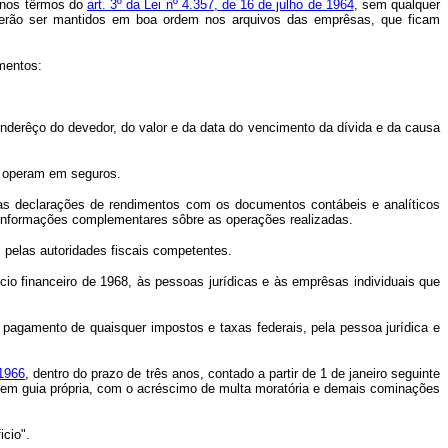
e nos têrmos do
art. 3º da Lei nº 4.357, de 16 de julho de 1964
, sem qualquer
everão ser mantidos em boa ordem nos arquivos das emprêsas, que ficam
umentos:
derêço do devedor, do valor e da data do vencimento da dívida e da causa
e operam em seguros.
tivas declarações de rendimentos com os documentos contábeis e analíticos
 informações complementares sôbre as operações realizadas.
s pelas autoridades fiscais competentes.
ício financeiro de 1968, às pessoas jurídicas e às emprêsas individuais que
agamento de quaisquer impostos e taxas federais, pela pessoa jurídica e
 1966
, dentro do prazo de três anos, contado a partir de 1 de janeiro seguinte
o, em guia própria, com o acréscimo de multa moratória e demais cominações
icio".