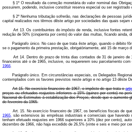
§ 1º O resultado da correção monetária do valor nominal das Obrigaç
possuirem, podendo, inclusive constituir reserva especial ou ser registrado
§ 2º Nenhuma tributação sofrerão, nas declarações de pessoas jurídicas 
capital realizados nos têrmos dêste artigo por sociedades das quais sejam
Art 13. Os contribuintes do impôsto de renda, inclusive fontes retentor
redução de 50% (cinqüenta por cento) do valor das multas, ficando ainda, 
Parágrafo único. No caso de que trata êste artigo, quando o débito fôr s
se o pagamento da primeira prestação, obrigatòriamente, até 15 de março d
Art 14. Dentro do prazo de trinta dias contados de 31 de janeiro de 196
financeiros até o de 1965, inclusive, ou requererem seu parcelamento com
1966
.
Parágrafo único. Em circunstâncias especiais, os Delegados Regionais e 
contemplados com os favores previstos neste artigo e no artigo 13 dêste De
Art 15. No exercício financeiro de 1967, o impôsto de que trata o
art
preços ou efetuados reajustes inferiores a 15% (quinze por cento) no pe
Nacional de Estímulos à estabilização dos Preços, desde que o aumento gl
de fevereiro da 1965.
Art. 15. No exercício financeiro de 1967, os benefícios fiscais de qu
1965,
são extensivos às emprêsas industriais e comerciais que havendo m
tenham efetuado reajustes em 1966 superiores a 10% (dez por cento), auto
dezembro de 1966, não haja excedido de 26,5% (vinte e seis e meio por ce