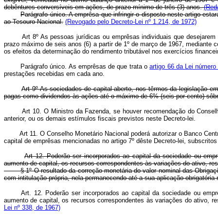
debêntures conversíveis em ações, de prazo mínimo de três (3) anos.
(Red
Parágrafo único. A emprêsa que infringir o disposto neste artigo esta
ao Tesouro Nacional.
(Revogado pelo Decreto-Lei nº 1.214, de 1972)
Art 8º As pessoas jurídicas ou emprêsas individuais que desejarem alie
prazo máximo de seis anos (6) a partir de 1º de março de 1967, mediante c
os efeitos da determinação do rendimento tributável nos exercícios finance
Parágrafo único. As emprêsas de que trata o
artigo 66 da Lei númer
prestações recebidas em cada ano.
Art 9º As sociedades de capital aberto, nos têrmos da legislação em 
pagas como dividendos às ações até o máximo de 6% (seis por cento) sôbre
Art 10. O Ministro da Fazenda, se houver recomendação do Conselho Mon
anterior, ou os demais estímulos fiscais previstos neste Decreto-lei.
Art 11. O Conselho Monetário Nacional poderá autorizar o Banco Central d
capital de emprêsas mencionadas no artigo 7º dêste Decreto-lei, subscrit
Art 12. Poderão ser incorporados ao capital da sociedade ou empr
aumento de capital, os recursos correspondentes às variações do ativo, res
§ 1º O resultado da correção monetária do valor nominal das Obrigações 
com intitulação própria, nela permanecendo até a sua aplicação obrigatóri
Art. 12. Poderão ser incorporados ao capital da sociedade ou empr
aumento de capital, os recursos correspondentes às variações do ativo, re
Lei nº 338, de 1967)