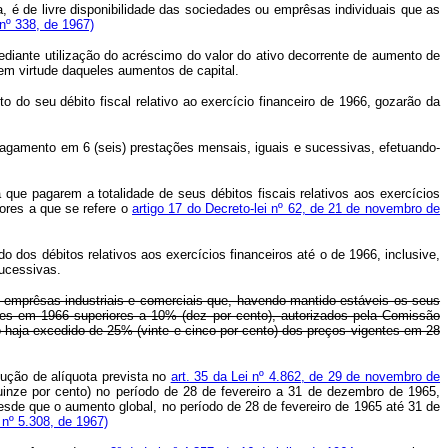
, é de livre disponibilidade das sociedades ou emprêsas individuais que as
nº 338, de 1967)
iante utilização do acréscimo do valor do ativo decorrente de aumento de
em virtude daqueles aumentos de capital.
o seu débito fiscal relativo ao exercício financeiro de 1966, gozarão da
pagamento em 6 (seis) prestações mensais, iguais e sucessivas, efetuando-
ue pagarem a totalidade de seus débitos fiscais relativos aos exercícios
ores a que se refere o
artigo 17 do Decreto-lei nº 62, de 21 de novembro de
s débitos relativos aos exercícios financeiros até o de 1966, inclusive,
sucessivas.
 emprêsas industriais e comerciais que, havendo mantido estáveis os seus
stes em 1966 superiores a 10% (dez por cento), autorizados pela Comissão
 haja excedido de 25% (vinte e cinco por cento) dos preços vigentes em 28
edução de alíquota prevista no
art. 35 da Lei nº 4.862, de 29 de novembro de
inze por cento) no período de 28 de fevereiro a 31 de dezembro de 1965,
sde que o aumento global, no período de 28 de fevereiro de 1965 até 31 de
nº 5.308, de 1967)