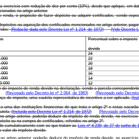
da exercício com redução de dez por cento (10%), desde que aplique, em da
ionados no artigo anterior.
da, o propósito de fazer depósito ou adquirir certificados, sendo expe
 depósitos ou aquisição dos certificados mencionados no artigo anterior, pa
ridos:
(Redação dada pelo Decreto-Lei nº 1.214, de 1972)
(Vide Decreto-L
os
Percentual sobre o imposto
devido
24
0.000
22
0.000
20
0.000
18
0.000
16
0.000
14
0.000
12
dade do imposto de renda devido na declaração, sendo a parcela corresponden
(Revogado pelo Decreto-lei nº 2.064, de 1983)
(Revogado pelo Decreto-
nça do imposto, uma cautela representativa do incentivo a ser aplicado.
(Inc
a a uma das instituições financeiras de que trata o artigo 2º e estas sacar
autela.
(Incluído pelo Decreto-Lei nº 1.214, de 1972)
(Revogado pelo Decret
 artigo anterior, poderão deduzir do impôsto de renda devido, no exercício
ito ou na compra de certificados, referidos no artigo 2º.
ido cumulativamente com os que tratam as
Leis nº 4.239, de 27 de junho de 
 valor do impôsto devido.
o artigo anterior, poderão deduzir do impôsto de renda devido, no exercício