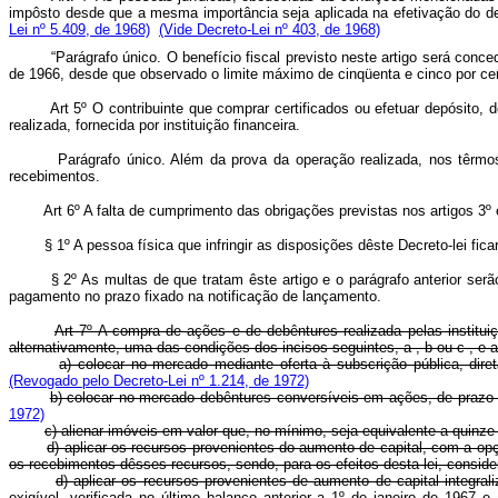
impôsto desde que a mesma importância seja aplicada na efetivação do dep
Lei nº 5.409, de 1968)
(Vide Decreto-Lei nº 403, de 1968)
“Parágrafo único. O benefício fiscal previsto neste artigo será con
de 1966, desde que observado o limite máximo de cinqüenta e cinco por ce
Art 5º O contribuinte que comprar certificados ou efetuar depósito, de 
realizada, fornecida por instituição financeira.
Parágrafo único. Além da prova da operação realizada, nos têrmos dêste
recebimentos.
Art 6º A falta de cumprimento das obrigações previstas nos artigos 3º e 4º
§ 1º A pessoa física que infringir as disposições dêste Decreto-lei ficará 
§ 2º As multas de que tratam êste artigo e o parágrafo anterior serão 
pagamento no prazo fixado na notificação de lançamento.
Art 7º A compra de ações e de debêntures realizada pelas institu
alternativamente, uma das condições dos incisos seguintes, a , b ou c , e 
a) colocar no mercado mediante oferta à subscrição pública, dir
(Revogado pelo Decreto-Lei nº 1.214, de 1972)
b) colocar no mercado debêntures conversíveis em ações, de prazo m
1972)
c) alienar imóveis em valor que, no mínimo, seja equivalente a quinze 
d) aplicar os recursos provenientes do aumento de capital, com a op
os recebimentos dêsses recursos, sendo, para os efeitos desta lei, consid
d) aplicar os recursos provenientes de aumento de capital integr
exigível, verificada no último balanço anterior a 1º de janeiro de 1967 