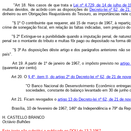
"Art 18. Nos casos de que trata a
Lei nº 4.729, de 14 de julho de 1
multas devidos, de acôrdo com as disposições do
Decreto-lei nº 62, de 2
dinheiro ou em Obrigações Reajustáveis do Tesouro, as importâncias nele co
"§ 1º O contribuinte que requerer, até 15 de março de 1967, à repartição c
crime de sonegação fiscal, em relação às faltas indicadas, sem prejuízo d
"§ 2º Extingue-se a punibilidade quando a imputação penal, de nature
penal se o montante do tributo e multas fôr pago ou depositado na forma dê
"§ 3º As disposições dêste artigo e dos parágrafos anteriores não se ap
país".
Art 19. A partir de 1º de janeiro de 1967, o impôsto previsto no
artigo
(quarenta por cento).
Art 20. O
§ 4º, item II, do artigo 2º do Decreto-lei nº 62, de 21 de no
"O Banco Nacional do Desenvolvimento Econômico entregará as
sociedades, constante do balanço levantado em 30 de junho 
Art 21. Ficam revogados o
artigo 13 do Decreto-lei nº 62, de 21 de n
Brasília, 10 de fevereiro de 1967; 146º da Independência e 79º da Repú
H. CASTELLO BRANCO
Octávio Bulhões
Este texto não substitui o publicado no DOU de 13.2.1967