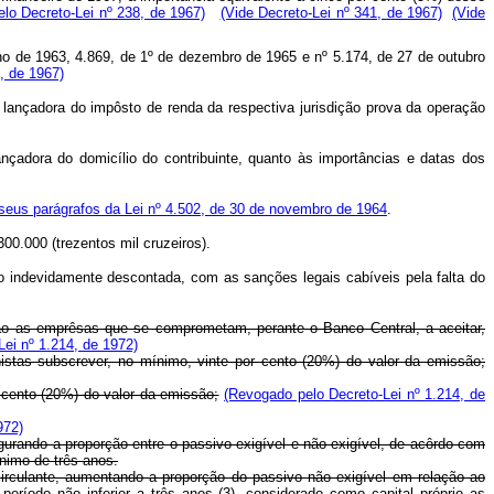
lo Decreto-Lei nº 238, de 1967)
(Vide Decreto-Lei nº 341, de 1967)
(Vide
nho de 1963, 4.869, de 1º de dezembro de 1965 e nº 5.174, de 27 de outubro
, de 1967)
lançadora do impôsto de renda da respectiva jurisdição prova da operação
çadora do domicílio do contribuinte, quanto às importâncias e datas dos
 seus parágrafos da Lei nº 4.502, de 30 de novembro de 1964
.
00.000 (trezentos mil cruzeiros).
 indevidamente descontada, com as sanções legais cabíveis pela falta do
ação as emprêsas que se comprometam, perante o Banco Central, a aceitar,
ei nº 1.214, de 1972)
nistas subscrever, no mínimo, vinte por cento (20%) do valor da emissão;
 cento (20%) do valor da emissão;
(Revogado pelo Decreto-Lei nº 1.214, de
972)
urando a proporção entre o passivo exigível e não exigível, de acôrdo com
nimo de três anos.
irculante, aumentando a proporção do passivo não exigível em relação ao
período não inferior a três anos (3), considerado como capital próprio as