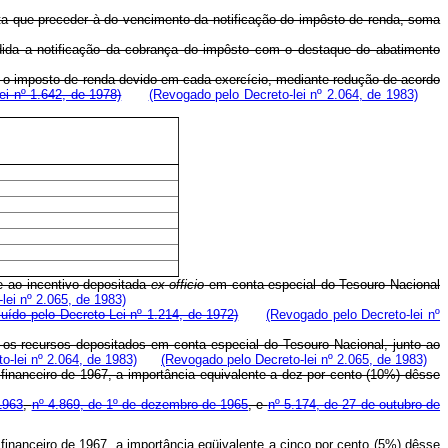
ta que preceder à do vencimento da notificação do impôsto de renda, soma
dida a notificação da cobrança do impôsto com o destaque do abatimento
gar o imposto de renda devido em cada exercício, mediante redução de acordo
ei nº 1.642, de 1978)
(Revogado pelo Decreto-lei nº 2.064, de 1983)
te ao incentivo depositada
ex
officio
em conta especial do Tesouro Nacional
lei nº 2.065, de 1983)
luído pelo Decreto-Lei nº 1.214, de 1972)
(Revogado pelo Decreto-lei nº
ão os recursos depositados em conta especial do Tesouro Nacional, junto ao
o-lei nº 2.064, de 1983)
(Revogado pelo Decreto-lei nº 2.065, de 1983)
 financeiro de 1967, a importância equivalente a dez por cento (10%) dêsse
1963
,
nº 4.869, de 1º de dezembro de 1965
, e
nº 5.174, de 27 de outubro de
 financeiro de 1967, a importância eqüivalente a cinco por cento (5%) dêsse