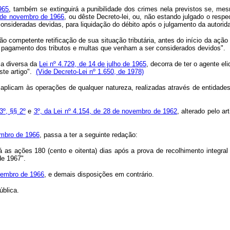
965
, também se extinguirá a punibilidade dos crimes nela previstos se, mes
1 de novembro de 1966
, ou dêste Decreto-lei, ou, não estando julgado o resp
nsideradas devidas, para liquidação do débito após o julgamento da autorida
ompetente retificação de sua situação tributária, antes do início da ação fi
o pagamento dos tributos e multas que venham a ser considerados devidos".
za diversa da
Lei nº 4.729, de 14 de julho de 1965
, decorra de ter o agente el
ste artigo".
(Vide Decreto-Lei nº 1.650, de 1978)
licam às operações de qualquer natureza, realizadas através de entidades 
 3º, §§ 2º
e
3º, da Lei nº 4.154, de 28 de novembro de 1962
, alterado pelo a
vembro de 1966
, passa a ter a seguinte redação:
 ações 180 (cento e oitenta) dias após a prova de recolhimento integral do
de 1967".
ovembro de 1966
, e demais disposições em contrário.
blica.