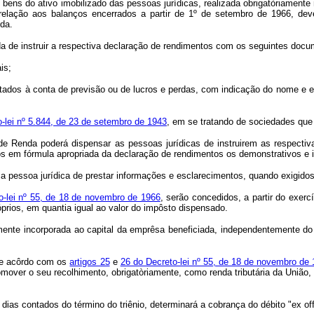
s bens do ativo imobilizado das pessoas jurídicas, realizada obrigatòriament
m relação aos balanços encerrados a partir de 1º de setembro de 1966, d
da.
ada de instruir a respectiva declaração de rendimentos com os seguintes doc
is;
ados à conta de previsão ou de lucros e perdas, com indicação do nome e en
o-lei nº 5.844, de 23 de setembro de 1943
, em se tratando de sociedades qu
to de Renda poderá dispensar as pessoas jurídicas de instruirem as respec
dos em fórmula apropriada da declaração de rendimentos os demonstrativos e
 a pessoa jurídica de prestar informações e esclarecimentos, quando exigido
o-lei nº 55, de 18 de novembro de 1966
, serão concedidos, a partir do exerc
prios, em quantia igual ao valor do impôsto dispensado.
te incorporada ao capital da emprêsa beneficiada, independentemente do p
, de acôrdo com os
artigos 25
e
26 do Decreto-lei nº 55, de 18 de novembro de
omover o seu recolhimento, obrigatòriamente, como renda tributária da Uniã
ias contados do término do triênio, determinará a cobrança do débito "ex off