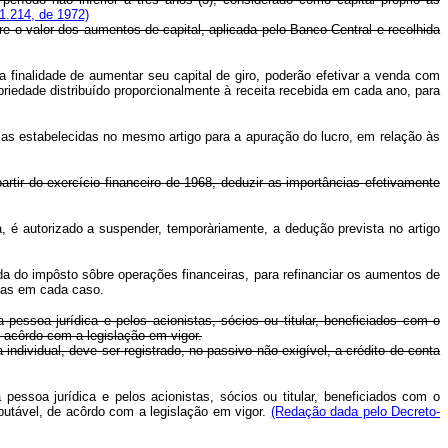
1.214, de 1972)
bre o valor dos aumentos de capital, aplicada pelo Banco Central e recolhida
inalidade de aumentar seu capital de giro, poderão efetivar a venda com
riedade distribuído proporcionalmente à receita recebida em cada ano, para
as estabelecidas no mesmo artigo para a apuração do lucro, em relação às
artir do exercício financeiro de 1968, deduzir as importâncias efetivamente
 autorizado a suspender, temporàriamente, a dedução prevista no artigo
a do impôsto sôbre operações financeiras, para refinanciar os aumentos de
adas em cada caso.
essoa jurídica e pelos acionistas, sócios ou titular, beneficiados com o
e acôrdo com a legislação em vigor.
vidual, deve ser registrado, no passivo não exigível, a crédito de conta
essoa jurídica e pelos acionistas, sócios ou titular, beneficiados com o
ibutável, de acôrdo com a legislação em vigor.
(Redação dada pelo Decreto-