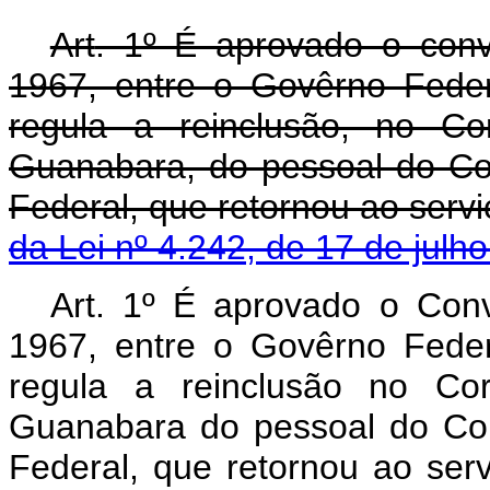
Art
. 1º É aprovado o conv
1967, entre o Govêrno Fede
regula a reinclusão, no C
Guanabara, do pessoal do Cor
Federal, que retornou ao serv
da Lei nº 4.242, de 17 de julh
Art. 1º É aprovado o Con
1967, entre o Govêrno Fede
regula a reinclusão no C
Guanabara do pessoal do Cor
Federal, que retornou ao se