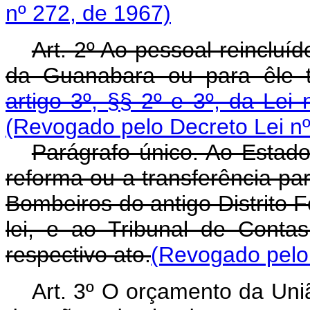
nº 272, de 1967)
Art
. 2º Ao pessoal reinclu
da Guanabara ou para êle tr
artigo 3º, §§ 2º e 3º, da Lei
(Revogado pelo Decreto Lei nº
Parágrafo único. Ao Estad
reforma ou a transferência pa
Bombeiros do antigo Distrito F
lei, e ao Tribunal de Conta
respectivo ato.
(Revogado pelo 
Art
. 3º O orçamento da Uni