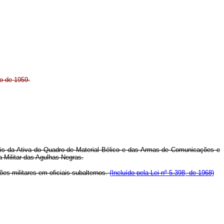
ro de 1959.
iciais da Ativa do Quadro de Material Bélico e das Armas de Comunicações e
 Militar das Agulhas Negras.
ões militares em oficiais subalternos.
(Incluído pela Lei nº 5.398, de 1968)