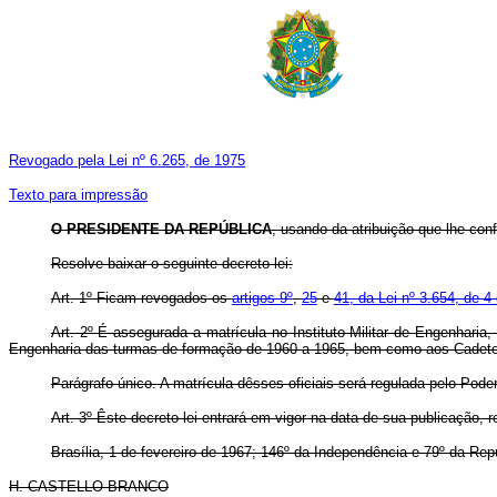
Revogado pela Lei nº 6.265, de 1975
Texto para impressão
O PRESIDENTE DA REPÚBLICA
, usando da atribuição que lhe conf
Resolve baixar o seguinte decreto-lei:
Art
. 1º Ficam revogados os
artigos 9º
,
25
e
41, da Lei nº 3.654, de 
Art
. 2º É assegurada a matrícula no Instituto Militar de Engenharia
Engenharia das turmas de formação de 1960 a 1965, bem como aos Cadetes 
Parágrafo único. A matrícula dêsses oficiais será regulada pelo Pode
Art
. 3º Êste decreto-lei entrará em vigor na data de sua publicação,
Brasília, 1 de fevereiro de 1967; 146º da Independência e 79º da Rep
H. CASTELLO BRANCO