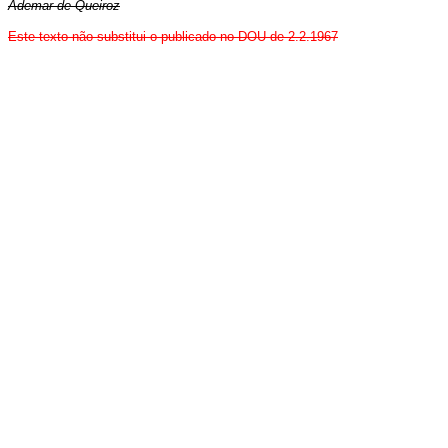
Ademar de Queiroz
Este texto não substitui o publicado no DOU de 2.2.1967