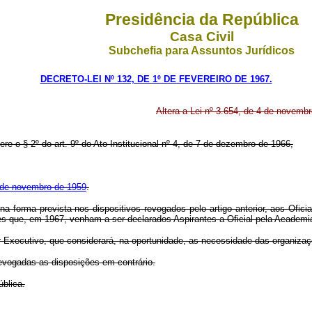
Presidência da República
Casa Civil
Subchefia para Assuntos Jurídicos
DECRETO-LEI Nº 132, DE 1º DE FEVEREIRO DE 1967.
Altera a Lei nº 3.654, de 4 de novemb
ere o § 2º do art. 9º do Ato Institucional nº 4, de 7 de dezembro de 1966,
4 de novembro de 1959
.
, na forma prevista nos dispositivos revogados pelo artigo anterior, aos Of
que, em 1967, venham a ser declarados Aspirantes-a-Oficial pela Academia
r Executivo, que considerará, na oportunidade, as necessidade das organizaç
 revogadas as disposições em contrário.
ública.