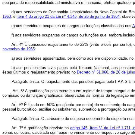
sob pena de responsabilidade administrativa e financeira, efetuar qualque
d) aos servidores da Companhia Urbanizadora da Nova Capital do Brasi
1963
, e
item 4 do artigo 21 da Lei nº 4.345, de 26 de junho de 1964
, observ
e) aos servidores ocupantes de cargos ou funções classificadas nos
A
f) aos servidores ocupantes de cargos ou funções que, embora incluíd
Art. 4º É concedido reajustamento de 22% (vinte e dois por cento), 
novembro de 1965
:
a) aos servidores aposentados, bem como aos em disponibilidade, no
b) aos pensionistas civis pagos pelo Tesouro Nacional, aos pensioni
êstes últimos o reajustamento previsto no
Decreto nº 51.060, de 26 de julh
Parágrafo único. O reajustamento das pensões pagas pelo I.P.A.S.E. 
Art. 5º A gratificação pelo exercício em regime de tempo integral e
comissão ou da função gratificada, observadas as normas da legislação em
Art. 6º É fixado em 50% (cinqüenta por cento) do vencimento do cargo 
pessoal burocrático, auxiliar ou subalterno, submetido a prorrogação ou a
Parágrafo único. O acréscimo de despesa decorrente do disposto neste
Art. 7º A gratificação prevista no
artigo 145, item V, da Lei nº 1.711,
zonas ou locais, calculada com base no vencimento do respectivo cargo efe