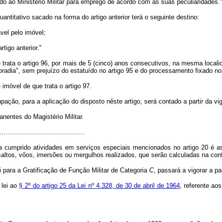
ado ao Ministério Militar para emprêgo de acôrdo com as suas peculiaridades.
antitativo sacado na forma do artigo anterior terá o seguinte destino:
vel pelo imóvel;
tigo anterior."
trata o artigo 96, por mais de 5 (cinco) anos consecutivos, na mesma localid
oradia", sem prejuízo do estatuído no artigo 95 e do processamento fixado no 
imóvel de que trata o artigo 97.
pação, para a aplicação do disposto nêste artigo, será contado a partir da vi
nentes do Magistério Militar.
..........................................
ha cumprido atividades em serviços especiais mencionados no artigo 20 é as
altos, vôos, imersões ou mergulhos realizados, que serão calculadas na conf
ei para a Gratificação de Função Militar de Categoria
C
, passará a vigorar a pa
 lei ao
§ 2º do artigo 25 da Lei nº 4.328, de 30 de abril de 1964
, referente ao