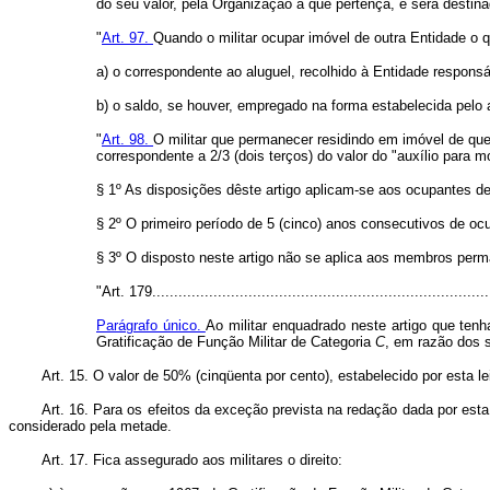
do seu valor, pela Organização a que pertença, e será destin
"
Art. 97.
Quando o militar ocupar imóvel de outra Entidade o qu
a) o correspondente ao aluguel, recolhido à Entidade responsá
b) o saldo, se houver, empregado na forma estabelecida pelo ar
"
Art. 98.
O militar que permanecer residindo em imóvel de que 
correspondente a 2/3 (dois terços) do valor do "auxílio para m
§ 1º As disposições dêste artigo aplicam-se aos ocupantes de 
§ 2º O primeiro período de 5 (cinco) anos consecutivos de ocu
§ 3º O disposto neste artigo não se aplica aos membros perma
"Art. 179..............................................................................
Parágrafo único.
Ao militar enquadrado neste artigo que ten
Gratificação de Função Militar de Categoria
C
, em razão dos s
Art. 15. O valor de 50% (cinqüenta por cento), estabelecido por esta l
Art. 16. Para os efeitos da exceção prevista na redação dada por esta
considerado pela metade.
Art. 17. Fica assegurado aos militares o direito: