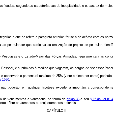
lassificados, segundo as características de inospitalidade e escassez de me
categorias a que se refere o parágrafo anterior, far-se-á de acôrdo com as n
buída ao pesquisador que participar da realização de projeto de pesquisa cien
 Pesquisas e o Estado-Maior das Fôrças Armadas, regulamentará as condições
de Pessoal, e suprimidos à medida que vagarem, os cargos de Assessor Parl
s e observado o percentual máximo de 25% (vinte e cinco por cento) poderão s
de 1960
.
o não poderão, em qualquer hipótese exceder à importância correspondente
ento de vencimentos e vantagens, na forma do
artigo 33
e seu
§ 1º da Lei nº 
ento) sôbre os aumentos ou reajustamentos salariais.
CAPÍTULO II