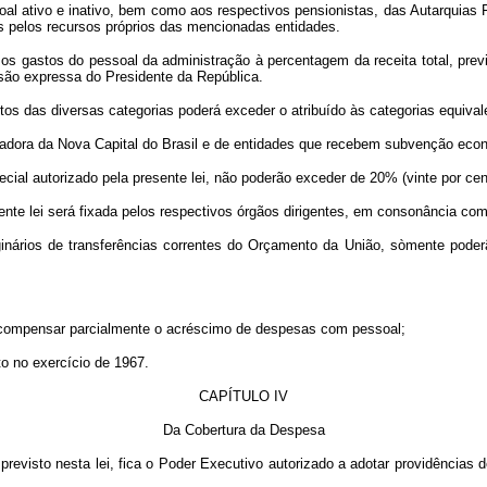
soal ativo e inativo, bem como aos respectivos pensionistas, das Autarquias 
s pelos recursos próprios das mencionadas entidades.
o os gastos do pessoal da administração à percentagem da receita total, previ
isão expressa do Presidente da República.
s das diversas categorias poderá exceder o atribuído às categorias equival
izadora da Nova Capital do Brasil e de entidades que recebem subvenção ec
pecial autorizado pela presente lei, não poderão exceder de 20% (vinte por c
sente lei será fixada pelos respectivos órgãos dirigentes, em consonância co
nários de transferências correntes do Orçamento da União, sòmente poderão s
 compensar parcialmente o acréscimo de despesas com pessoal;
o no exercício de 1967.
CAPÍTULO IV
Da Cobertura da Despesa
revisto nesta lei, fica o Poder Executivo autorizado a adotar providências 