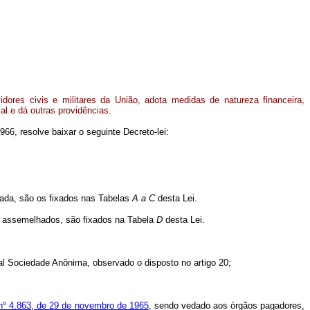
dores civis e militares da União, adota medidas de natureza financeira,
ial e dá outras providências.
966, resolve baixar o seguinte Decreto-lei:
zada, são os fixados nas Tabelas
A a
C
desta Lei.
 e assemelhados, são fixados na Tabela
D
desta Lei.
ral Sociedade Anônima, observado o disposto no artigo 20;
i nº 4.863, de 29 de novembro de 1965
, sendo vedado aos órgãos pagadores,