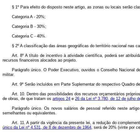
§ 1º Para efeito do disposto neste artigo, as zonas ou locais serão c
Categoria A - 20%;
Categoria B - 30%;
Categoria C - 40%.
§ 2º A classificação das áreas geográficas do território nacional nas 
Art. 8º A título de incentivo à atividade científica, poderá ser atri
recursos financeiros alocados ao projeto.
Parágrafo único. O Poder Executivo, ouvidos o Conselho Nacional de
militar.
Art. 9º Serão incluídos em Parte Suplementar do respectivo Quadro 
Art. 10. Dentro das possibilidades dos recursos orçamentários próprio
de obras, de que tratam os
artigos 24
e
26 da Lei nº 3.780, de 12 de julho 
Parágrafo único. Os novos salários de pessoal referido neste artig
semelhantes ou equivalentes.
Art. 11. A partir da vigência da presente lei, a redução do complem
único da Lei nº 4.531, de 8 de dezembro de 1964
, será de 20% (vinte por c