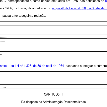
ria
C
, correspondente a horas de vôo efetuadas em 1966, nas condições do
a
s até 1966, inclusive, de acôrdo com o
artigo 28 da Lei nº 4.328, de 30 de abri
4
, passa a ter a seguinte redação:
....
....
.......
.....
....
.
..
......
exo I, da Lei nº 4.328, de 30 de abril de 1964
, passando a integrar o númer
.......
......
......
CAPÍTULO III
Da despesa na Administração Descentralizada