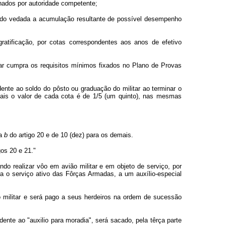
nados por autoridade competente;
endo vedada a acumulação resultante de possível desempenho
ratificação, por cotas correspondentes aos anos de efetivo
itar cumpra os requisitos mínimos fixados no Plano de Provas
dente ao soldo do pôsto ou graduação do militar ao terminar o
uais o valor de cada cota é de 1/5 (um quinto), nas mesmas
ra
b
do artigo 20 e de 10 (dez) para os demais.
gos 20 e 21."
ndo realizar vôo em avião militar e em objeto de serviço, por
ra o serviço ativo das Fôrças Armadas, a um auxílio-especial
o do militar e será pago a seus herdeiros na ordem de sucessão
ndente ao "auxilio para moradia", será sacado, pela têrça parte