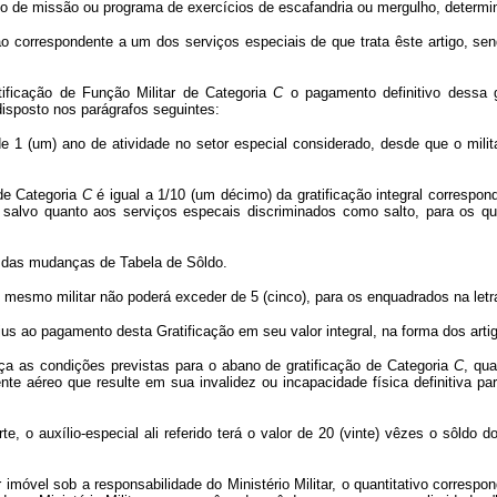
o de missão ou programa de exercícios de escafandria ou mergulho, determi
ão correspondente a um dos serviços especiais de que trata êste artigo, s
tificação de Função Militar de Categoria
C
o pagamento definitivo dessa g
isposto nos parágrafos seguintes:
de 1 (um) ano de atividade no setor especial considerado, desde que o mil
 de Categoria
C
é igual a 1/10 (um décimo) da gratificação integral correspon
salvo quanto aos serviços especais discriminados como salto, para os q
s das mudanças de Tabela de Sôldo.
 mesmo militar não poderá exceder de 5 (cinco), para os enquadrados na let
 jus ao pagamento desta Gratificação em seu valor integral, na forma dos arti
aça as condições previstas para o abano de gratificação de Categoria
C
, qua
te aéreo que resulte em sua invalidez ou incapacidade física definitiva pa
rte, o auxílio-especial ali referido terá o valor de 20 (vinte) vêzes o sôld
r imóvel sob a responsabilidade do Ministério Militar, o quantitativo correspo