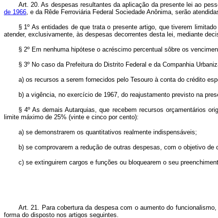
Art. 20. As despesas resultantes da aplicação da presente lei ao pes
de 1966
, e da Rêde Ferroviária Federal Sociedade Anônima, serão atendida
§ 1º As entidades de que trata o presente artigo, que tiverem limitad
atender, exclusivamente, às despesas decorrentes desta lei, mediante dec
§ 2º Em nenhuma hipótese o acréscimo percentual sôbre os vencimento
§ 3º No caso da Prefeitura do Distrito Federal e da Companhia Urban
a) os recursos a serem fornecidos pelo Tesouro à conta do crédito es
b) a vigência, no exercício de 1967, do reajustamento previsto na pre
§ 4º As demais Autarquias, que recebem recursos orçamentários origi
limite máximo de 25% (vinte e cinco por cento):
a) se demonstrarem os quantitativos realmente indispensáveis;
b) se comprovarem a redução de outras despesas, com o objetivo de
c) se extinguirem cargos e funções ou bloquearem o seu preenchiment
Art. 21. Para cobertura da despesa com o aumento do funcionalismo, p
forma do disposto nos artigos seguintes.