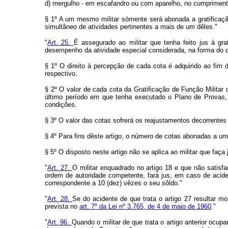
d) mergulho - em escafandro ou com aparelho, no cumpriment
§ 1º A um mesmo militar sòmente será abonada a gratificaç
simultâneo de atividades pertinentes a mais de um dêles."
"
Art. 25.
É assegurado ao militar que tenha feito jus à gra
desempenho da atividade especial considerada, na forma do d
§ 1º O direito à percepção de cada cota é adquirido ao fim 
respectivo.
§ 2º O valor de cada cota da Gratificação de Função Militar
último período em que tenha executado o Plano de Provas, 
condições.
§ 3º O valor das cotas sofrerá os reajustamentos decorrente
§ 4º Para fins dêste artigo, o número de cotas abonadas a um
§ 5º O disposto neste artigo não se aplica ao militar que faça
"
Art. 27.
O militar enquadrado no artigo 18 e que não satisf
ordem de autoridade competente, fará jus, em caso de aciden
correspondente a 10 (dez) vêzes o seu sôldo."
"
Art. 28.
Se do acidente de que trata o artigo 27 resultar mo
prevista no
art. 7º da Lei nº 3.765, de 4 de maio de 1960
."
"
Art. 96.
Quando o militar de que trata o artigo anterior ocupa