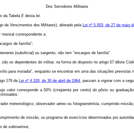
Dos Servidores Militares
es da Tabela
E
desta lei.
igo de Vencimentos dos Militares), alterado pela
Lei nº 5.003, de 27 de maio 
lor mensal correspondente a:
cargos de família";
btenente (suboficial) ou sargento, não tem "encargos de família".
o, são os dependentes do militar, na forma do disposto no artigo 57 dêste Códi
uxílio para moradia", enquanto se encontrar em uma das situações previstas no
rtigo 179 da
Lei nº 4.328, de 30 de abril de 1964
, passam a vigorar com a segu
cujo valor corresponde a 50% (cinqüenta por cento) do pôsto ou graduação, 
criminados:
ervador meteorológico, observador aéreo ou fotogrametrista, cumprindo missã
cumprimento de missão, ou programa de exercícios determinados por autorid
do de submarinos;