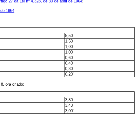
rtigo 27 da Lei nº 4.328, de 30 de abril de 1964
;
l de 1964
.
5,50
1,50
1,00
1,00
0,60
0,40
0,30
0,20"
o 8, ora criado:
3,80
3,40
3,00"