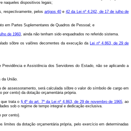
e naqueles dispositivos legais;
os, respectivamente, pelos
artigos 40
e
42 da Lei nº 4.242, de 17 de julho de
nto em Partes Suplementares de Quadros de Pessoal; e
julho de 1960
, ainda não tenham sido enquadrados no referido sistema.
lculado sôbre os valôres decorrentes da execução da
Lei nº 4.863, de 29 de
de Previdência e Assistência dos Servidores do Estado, não se aplicando a
s da União.
 ou de assessoramento, será calculada sôbre o valor do símbolo de cargo em
 por cento) da dotação orçamentária própria.
 que trata o
§ 4º do art. 7º da Lei nº 4.863, de 29 de novembro de 1965
, ao
dades sob o regime de tempo integral e dedicação exclusiva.
 por cento).
os limites da dotação orçamentária própria, pelo exercício em determinadas