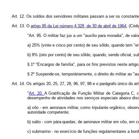
Art. 12. Os soldos dos servidores militares passam a ser os constant
Art. 13. O
artigo 95 da Lei número 4.328, de 30 de abril de 1964
, (Cód
"Art. 95. O militar faz jus a um "auxílio para moradia", de va
a) 25% (vinte e cinco por cento) de seu sôldo, quando tem "en
b) 8% (oito por cento) de seu sôldo, quando, sendo oficial, su
§ 1º "Encargos de família", para os fins previstos neste artig
§ 2º Suspende-se, temporàriamente, o direito do militar ao "a
Art. 14. Os artigos 20, 25, 27, 28, 96, 97, 98 e o parágrafo único do a
"
Art. 20.
A Gratificação de Função Militar de Categoria C, 
desempenho de atividades nos serviços especiais abaixo dis
a) vôo - em aeronave militar, como tripulante orgânico, obs
autoridade competente;
b) salto - com pára-quedas, de aeronave militar em vôo, em 
c) submarino - no exercício de funções regulamentares a bor