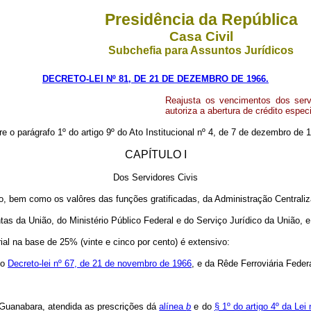
Presidência da República
Casa Civil
Subchefia para Assuntos Jurídicos
DECRETO-LEI Nº 81, DE 21 DE DEZEMBRO DE 1966.
Reajusta os vencimentos dos servi
autoriza a abertura de crédito espec
re o parágrafo 1º do artigo 9º do Ato Institucional nº 4, de 7 de dezembro de 1
CAPÍTULO I
Dos Servidores Civis
, bem como os valôres das funções gratificadas, da Administração Centrali
as da União, do Ministério Público Federal e do Serviço Jurídico da União,
ial na base de 25% (vinte e cinco por cento) é extensivo:
 o
Decreto-lei nº 67, de 21 de novembro de 1966
, e da Rêde Ferroviária Fede
a Guanabara, atendida as prescrições dá
alínea
b
e do
§ 1º do artigo 4º da Le