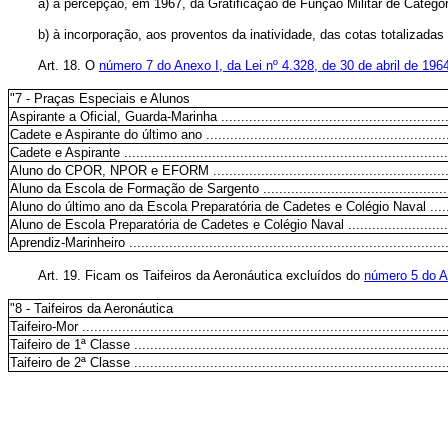
a) à percepção, em 1967, da Gratificação de Função Militar de Catego
b) à incorporação, aos proventos da inatividade, das cotas totalizada
Art. 18. O
número 7 do Anexo I, da Lei nº 4.328, de 30 de abril de 196
"7 - Praças Especiais e Alunos
Aspirante a Oficial, Guarda-Marinha .........................................................
Cadete e Aspirante do último ano .............................................................
Cadete e Aspirante .................................................................................
Aluno do CPOR, NPOR e EFORM ...........................................................
Aluno da Escola de Formação de Sargento ...............................................
Aluno do último ano da Escola Preparatória de Cadetes e Colégio Naval ....
Aluno de Escola Preparatória de Cadetes e Colégio Naval .........................
Aprendiz-Marinheiro ................................................................................
Art. 19. Ficam os Taifeiros da Aeronáutica excluídos do
número 5 do An
"8 - Taifeiros da Aeronáutica
Taifeiro-Mor ...........................................................................................
Taifeiro de 1ª Classe ...............................................................................
Taifeiro de 2ª Classe ...............................................................................