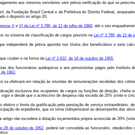
r pagamento aos mesmos servidores sem prévia verificação do que se prescrev
l, da Fundação Brasil Central e da Prefeitura do Distrito Federal, amparad
ado o disposto no artigo 20;
nexos V
e
VI da Lei nº 3.780, de 12 de julho de 1960
, até o seu enquadrame
os no sistema de classificação de cargos previsto na
Lei nº 3.780, de 12 de 
que independerá de prévia apostila nos títulos dos beneficiários e será ca
 que couber e na forma da
Lei nº 2.622, de 18 de outubro de 1955
;
stas dos funcionários autárquicos e aos pensionistas pagos pelo Instituto 
o de 1961
;
só se efetivará em relação às oriundas de remunerações recebidas dos cofre
 dedicação exclusiva dos ocupantes de cargos ou funções de direção, chefia
 vigor e desde que o acréscimo de despesa não exceda de 25% (vinte e cinco
efetivo o limite da gratificação pela prestação de serviço extraordinário, de
ntecipação de expediente, que se torna indispensável ao desempenho das ativi
 artigo não excederá à dotação orçamentária própria acrescida de 20% (vinte
 de 28 de outubro de 1952
, poderá ser concedida ao funcionário, obedecidos 
tivo.