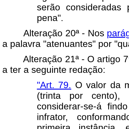
serão consideradas 
pena".
Alteração 20ª - Nos
parág
a palavra "atenuantes" por "qual
Alteração 21ª - O artigo 79
a ter a seguinte redação:
"Art. 79.
O valor da m
(trinta por cento),
considerar-se-á find
infrator, conforma
primeira instância,