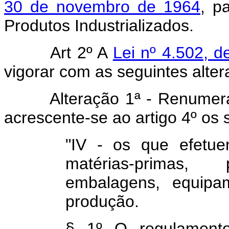
30 de novembro de 1964
, p
Produtos Industrializad
Art 2º A
Lei nº 4.502, 
vigorar com as seguintes alter
Alteração 1ª - Renumerado 
acrescente-se ao artigo 4º os 
"IV - os que efetu
matérias-primas, p
embalagens, equipa
produção.
§ 1º O regulamento 