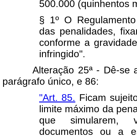
500.000 (quinhentos m
§ 1º O Regulamento 
das penalidades, fix
conforme a gravidade 
infringido".
Alteração 25ª - Dê-se a se
parágrafo único, e 86:
"Art. 85.
Ficam sujeit
limite máximo da pena 
que simularem, vi
documentos ou a esc