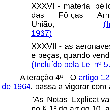
XXXVI - material béli
das Fôrças Ar
União;
(
1967)
XXXVII - as aeronaves
e peças, quand
(Incluído pela Lei nº 
Alteração 4ª - O
artigo 1
de 1964
, passa a vigorar com
"As Notas Explícativ
no § 1º do artigo 10, 