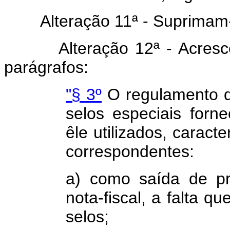
Alteração 11ª - Suprimam
Alteração 12ª - Acres
parágrafos:
"§ 3º
O regulamento di
selos especiais forne
êle utilizados, caract
correspondentes:
a) como saída de p
nota-fiscal, a falta q
selos;