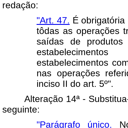
redação:
"Art. 47.
É obrigatória
tôdas as operações t
saídas de produtos 
estabelecimento
estabelecimentos come
nas operações refer
inciso II do art. 5º".
Alteração 14ª - Substitua-se
seguinte:
"Parágrafo único.
No 