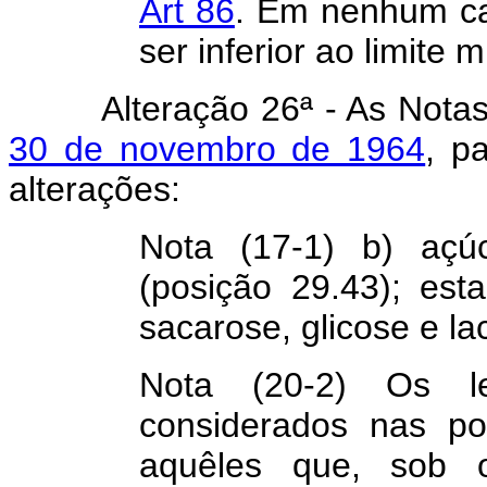
Art 86
. Em nenhum ca
ser inferior ao limite 
Alteração 26ª - As Nota
30 de novembro de 1964
, p
alterações:
Nota (17-1) b) açú
(posição 29.43); est
sacarose, glicose e l
Nota (20-2) Os l
considerados nas po
aquêles que, sob o