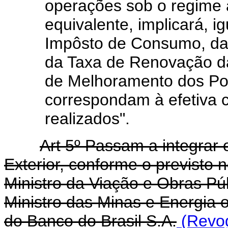
operações sob o regime 
equivalente, implicará, 
Impôsto de Consumo, da
da Taxa de Renovação d
de Melhoramento dos Po
correspondam à efetiva 
realizados".
Art 5º Passam a integrar
Exterior, conforme o previsto n
Ministro da Viação e Obras Pú
Ministro das Minas e Energia 
do Banco do Brasil S.A.
(Revog