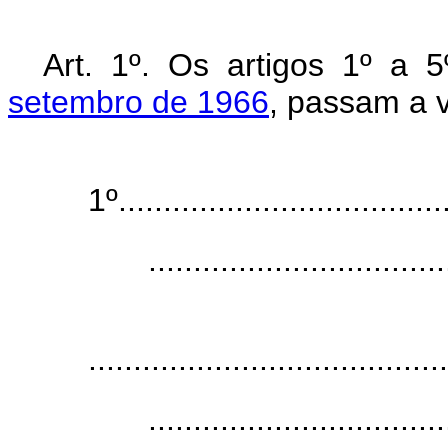
Art. 1º. Os artigos 1º a 
setembro de 1966
, passam a v
1º.....................................
.................................
........................................
.................................