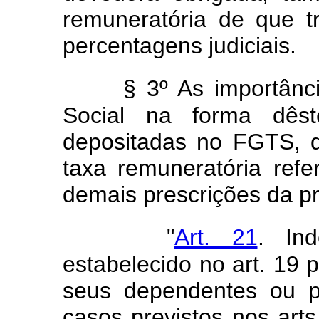
remuneratória de que t
percentagens judiciais.
§ 3º As importânc
Social na forma dêste
depositadas no FGTS, d
taxa remuneratória ref
demais prescrições da pr
"
Art. 21
. In
estabelecido no art. 19
seus dependentes ou p
casos previstos nos arts