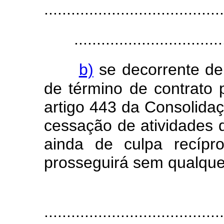
........................................
.................................
b)
se decorrente de
de término de contrato 
artigo 443 da Consolidaç
cessação de atividades 
ainda de culpa recípro
prosseguirá sem qualque
........................................