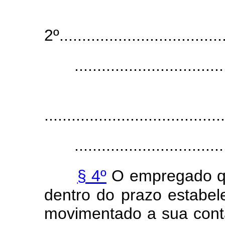
2º.....................................
.................................
........................................
.................................
§ 4º
O empregado que
dentro do prazo estabel
movimentado a sua conta