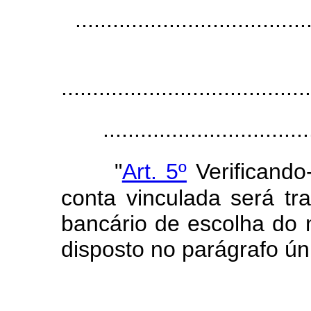
.....................................
........................................
.................................
"
Art. 5º
Verificand
conta vinculada será tr
bancário de escolha do
disposto no parágrafo úni