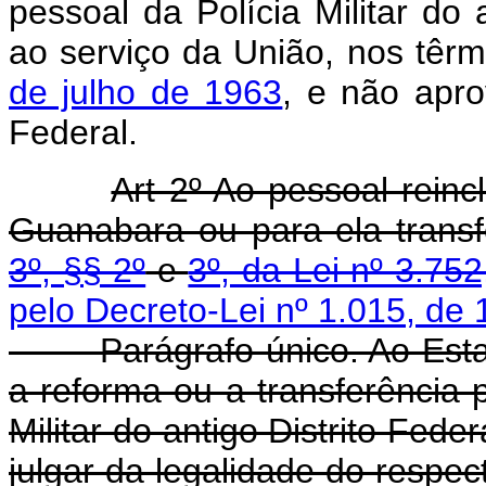
pessoal da Polícia Militar do 
ao serviço da União, nos têr
de julho de 1963
, e não aprov
Federal.
Art 2º Ao pessoal reinc
Guanabara ou para ela transf
3º, §§ 2º
e
3º, da Lei nº 3.752
pelo Decreto-Lei nº 1.015, de 
Parágrafo único. Ao Estad
a reforma ou a transferência 
Militar do antigo Distrito Fede
julgar da legalidade do respect