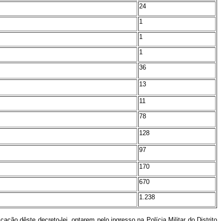
24
1
1
1
36
13
11
78
128
97
170
670
1.238
ação dêste decreto-lei, optarem pelo ingresso na Polícia Militar do Distrito