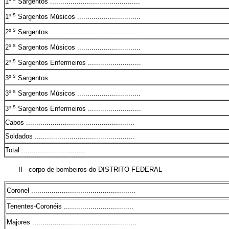
1º
Sargentos ............................................
s
1º
Sargentos Músicos ...............................
s
2º
Sargentos ............................................
s
2º
Sargentos Músicos ...............................
s
2º
Sargentos Enfermeiros ..........................
s
3º
Sargentos ............................................
s
3º
Sargentos Músicos ...............................
s
3º
Sargentos Enfermeiros ..........................
Cabos .....................................................
Soldados .................................................
Total ...............................
II - corpo de bombeiros do DISTRITO FEDERAL
Coronel ...................................................
Tenentes-Coronéis ..................................
Majores ...................................................