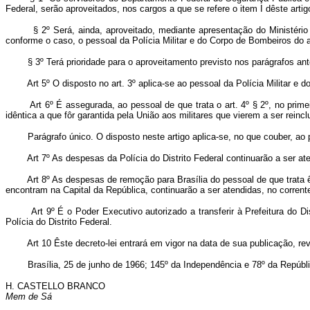
Federal, serão aproveitados, nos cargos a que se refere o item I dêste artigo
§ 2º Será, ainda, aproveitado, mediante apresentação do Ministério d
conforme o caso, o pessoal da Polícia Militar e do Corpo de Bombeiros do a
§ 3º Terá prioridade para o aproveitamento previsto nos parágrafos ant
Art 5º O disposto no art. 3º aplica-se ao pessoal da Polícia Militar e d
Art 6º É assegurada, ao pessoal de que trata o art. 4º § 2º, no prim
idêntica a que fôr garantida pela União aos militares que vierem a ser reinc
Parágrafo único. O disposto neste artigo aplica-se, no que couber, ao
Art 7º As despesas da Polícia do Distrito Federal continuarão a ser a
Art 8º As despesas de remoção para Brasília do pessoal de que trata
encontram na Capital da República, continuarão a ser atendidas, no corrente
Art 9º É o Poder Executivo autorizado a transferir à Prefeitura do D
Polícia do Distrito Federal.
Art 10 Êste decreto-lei entrará em vigor na data de sua publicação, r
Brasília, 25 de junho de 1966; 145º da Independência e 78º da Repúbli
H. CASTELLO BRANCO
Mem de Sá