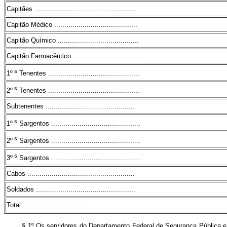
Capitães ..................................................
Capitão Médico .........................................
Capitão Químico ........................................
Capitão Farmacêutico ................................
s
1º
Tenentes .............................................
s
2º
Tenentes .............................................
Subtenentes ............................................
s
1º
Sargentos ............................................
s
2º
Sargentos ............................................
s
3º
Sargentos ............................................
Cabos .....................................................
Soldados .................................................
Total..............................
§ 1º Os servidores do Departamento Federal de Segurança Pública e da 