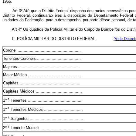
1965.
Art 3º Até que o Distrito Federal disponha dos meios necessários para
Distrito Federal, continuarão êles à disposição do Departamento Federal
unidades da Federação, para o desempenho, por parte dêsse pessoal, de tar
Art 4º Os quadros da Polícia Militar e do Corpo de Bombeiros do Distr
I - POLÍCIA MILITAR DO DISTRITO FEDERAL
(Vide Decret
Coronel ....................................................
Tenentes-Coronéis ....................................
Majores ...................................................
Major Médico ............................................
Capitães ..................................................
Capitães Médicos ......................................
s
1º
Tenentes ............................................
s
1º
Tenentes Médicos ................................
s
1º
Sargentos ............................................
s
2º
Tenente Músico ....................................
s