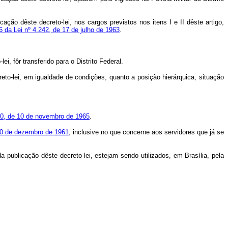
ação dêste decreto-lei, nos cargos previstos nos itens I e II dêste artigo,
46 da Lei nº 4.242, de 17 de julho de 1963
.
i, fôr transferido para o Distrito Federal.
reto-lei, em igualdade de condições, quanto a posição hierárquica, situação
00, de 10 de novembro de 1965
.
 20 de dezembro de 1961
, inclusive no que concerne aos servidores que já se
a publicação dêste decreto-lei, estejam sendo utilizados, em Brasília, pela