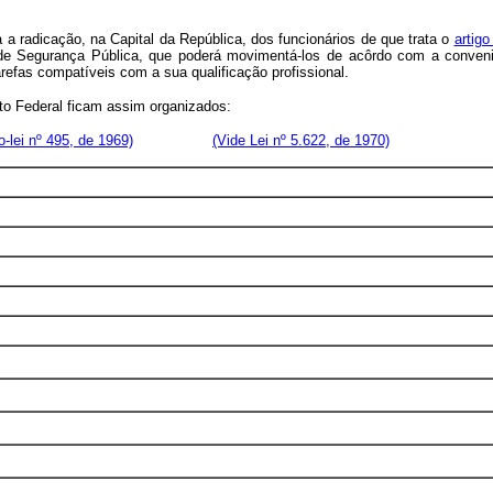
 a radicação, na Capital da República, dos funcionários de que trata o
artig
 de Segurança Pública, que poderá movimentá-los de acôrdo com a conveniên
efas compatíveis com a sua qualificação profissional.
ito Federal ficam assim organizados:
o-lei nº 495, de 1969)
(Vide Lei nº 5.622, de 1970)