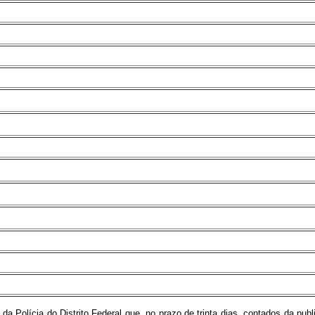
Polícia do Distrito Federal que, no prazo de trinta dias, contados da public