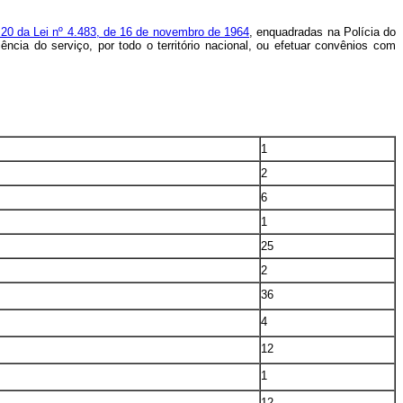
o 20 da Lei nº 4.483, de 16 de novembro de 1964
, enquadradas na Polícia do
cia do serviço, por todo o território nacional, ou efetuar convênios com
1
2
6
1
25
2
36
4
12
1
12