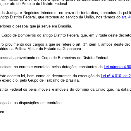
, por ato do Prefeito do Distrito Federal.
a Justiça e Negócios Interiores, no prazo de trinta dias, contados da public
ntigo Distrito Federal, que retornou ao serviço da União, nos têrmos do
art. 
eriores o pessoal que já serve em Brasília.
o Corpo de Bombeiros do antigo Distrito Federal que, em virtude dêste decreto-le
eiro provimento dos cargos a que se refere o art. 3º, item I, ambos dêste dec
luídos na Polícia Militar do Estado da Guanabara.
 pessoal aproveitando no Corpo de Bombeiros do Distrito Federal.
tendidas, no corrente exercício, pelas dotações constantes da
Lei número 4.9
 êste decreto-lei, bem como as decorrentes da execução da
Lei nº 4.010, de
 exercício, pelo Grupo de Trabalho de Brasília.
istrito Federal os bens móveis e imóveis do domínio da União que, na data d
evogadas as disposições em contrário.
ca.