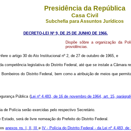
Presidência da República
Casa Civil
Subchefia para Assuntos Jurídicos
DECRETO-LEI Nº 9, DE 25 DE JUNHO DE 1966.
Dispõe sôbre a organização da Polí
providências.
fere o artigo 30 do Ato Institucional nº 2, de 27 de outubro de 1965, e
tência legislativa do Distrito Federal, até que se instale a Câmara respe
eiros do Distrito Federal, bem como a atribuição de meios que permita
Segurança Pública (
Lei nº 4.483, de 16 de novembro de 1964, art. 15, parágraf
a de Polícia serão exercidas pelo respectivo Secretário.
 Estado, será de livre nomeação do Prefeito do Distrito Federal.
 dos
anexos ns. I
,
II
,
III
e
IV - Polícia do Distrito Federal - da Lei nº 4.483, 