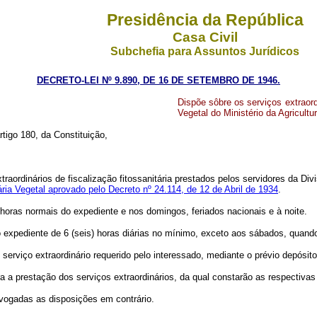
Presidência da República
Casa Civil
Subchefia para Assuntos Jurídicos
DECRETO-LEI Nº 9.890, DE 16 DE SETEMBRO DE 1946.
Dispõe sôbre os serviços extraordi
Vegetal do Ministério da Agricultur
rtigo 180, da Constituição,
aordinários de fiscalização fitossanitária prestados pelos servidores da Divi
ria Vegetal aprovado pelo Decreto nº 24.114, de 12 de Abril de 1934
.
s horas normais do expediente e nos domingos, feriados nacionais e à noite.
 o expediente de 6 (seis) horas diárias no mínimo, exceto aos sábados, quando
erviço extraordinário requerido pelo interessado, mediante o prévio depósit
a a prestação dos serviços extraordinários, da qual constarão as respectivas
revogadas as disposições em contrário.