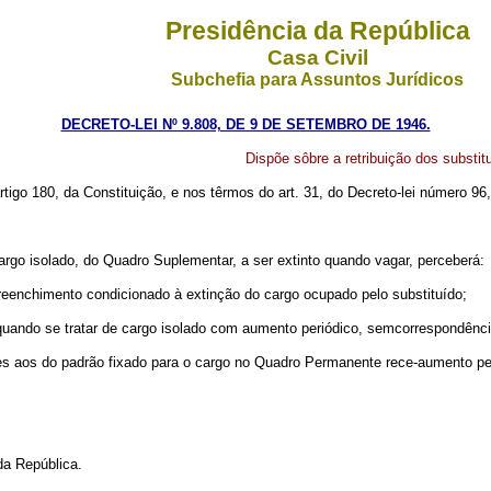
Presidência da República
Casa Civil
Subchefia para Assuntos Jurídicos
DECRETO-LEI Nº 9.808, DE 9 DE SETEMBRO DE 1946.
Dispõe sôbre a retribuição dos substit
artigo 180, da Constituição, e nos têrmos do art. 31, do Decreto-lei número 9
 cargo isolado, do Quadro Suplementar, a ser extinto quando vagar, perceberá:
nchimento condicionado à extinção do cargo ocupado pelo substituído;
quando se tratar de cargo isolado com aumento periódico, semcorrespondênc
iores aos do padrão fixado para o cargo no Quadro Permanente rece-aumento 
a República.