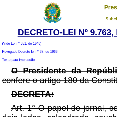
Pres
Subch
DECRETO-LEI Nº 9.763,
(Vide Lei nº 351, de 1948)
Revogado Decreto-lei nº 37, de 1966
.
Texto para impressão
O Presidente da Repúbl
confere o artigo 180 da Consti
DECRETA:
Art. 1° O papel de jornal, 