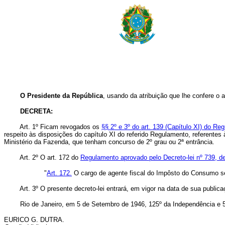
O Presidente da República
, usando da atribuição que lhe confere o a
DECRETA:
Art. 1º Ficam revogados os
§§ 2º e 3º do art. 139 (Capítulo XI) do R
respeito às disposições do capítulo XI do referido Regulamento, referente
Ministério da Fazenda, que tenham concurso de 2º grau ou 2ª entrância.
Art. 2º O art. 172 do
Regulamento aprovado pelo Decreto-lei nº 739, d
"
Art. 172.
O cargo de agente fiscal do Impôsto do Consumo se
Art. 3º O presente decreto-lei entrará, em vigor na data de sua publica
Rio de Janeiro, em 5 de Setembro de 1946, 125º da Independência e 58
EURICO G. DUTRA.