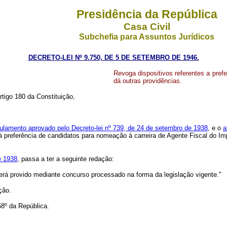
Presidência da República
Casa Civil
Subchefia para Assuntos Jurídicos
DECRETO-LEI Nº 9.750, DE 5 DE SETEMBRO DE 1946.
Revoga dispositivos referentes a pre
dá outras providências.
rtigo 180 da Constituição,
egulamento aprovado pelo Decreto-lei nº 739, de 24 de setembro de 1938
, e o
a
s à preferência de candidatos para nomeação à carreira de Agente Fiscal do 
e 1938
, passa a ter a seguinte redação:
rá provido mediante concurso processado na forma da legislação vigente."
ção.
º da República.