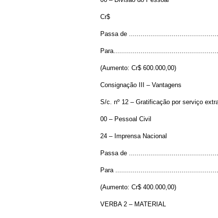
Cr$
Passa de ...........................................
Para..................................................
(Aumento: Cr$ 600.000,00)
Consignação III – Vantagens
S/c. nº 12 – Gratificação por serviço extr
00 – Pessoal Civil
24 – Imprensa Nacional
Passa de ............................................
Para ..................................................
(Aumento: Cr$ 400.000,00)
VERBA 2 – MATERIAL