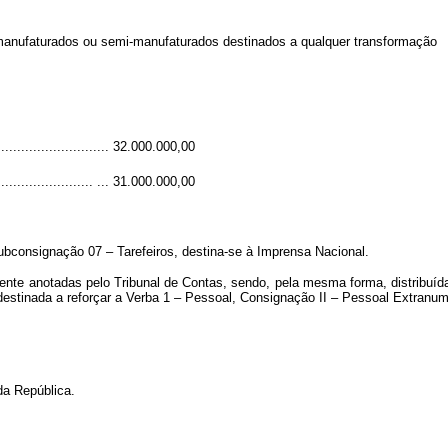
 manufaturados ou semi-manufaturados destinados a qualquer transformação
............................. 32.000.000,00
........................... ... 31.000.000,00
subconsignação 07 – Tarefeiros, destina-se à Imprensa Nacional.
camente anotadas pelo Tribunal de Contas, sendo, pela mesma forma, distribuí
 destinada a reforçar a Verba 1 – Pessoal, Consignação II – Pessoal Extranum
a República.