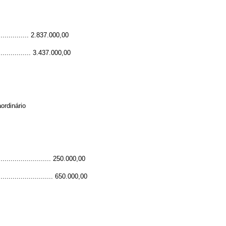
................. 2.837.000,00
................... 3.437.000,00
aordinário
........................... 250.000,00
............................. 650.000,00