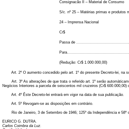
Consignacão II – Material de Consumo
S/c. nº 25 – Matérias primas e produtos
24 – Imprensa Nacional
Cr$
Passa de ............................................
Para..................................................
(Redução: Cr$ 1.000.000,00)
Art. 2º O aumento concedido pelo art. 1º do presente Decreto-lei, na 
Art. 3º As alterações de que trata o referido art. 1º serão automàti
Negócios Interiores a parcela de seiscentos mil cruzeiros (Cr$ 600.000,00)
Art. 4º Êste Decreto-lei entrará em vigor na data de sua publicação.
Art. 5º Revogam-se as disposições em contrário.
Rio de Janeiro, 3 de Setembro de 1946; 125º da Independência e 58º d
EURICO G. DUTRA.
Carlos Coimbra da Luz.