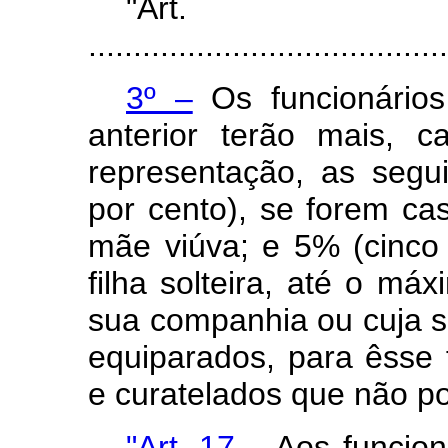
"Art
........................................
3º –
Os funcionários
anterior terão mais, c
representação, as segu
por cento), se forem ca
mãe viúva; e 5% (cinco 
filha solteira, até o má
sua companhia ou cuja su
equiparados, para êsse 
e curatelados que não p
"Art. 17 –
Aos funcion