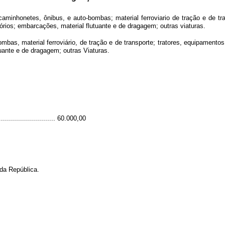
aminhonetes, ônibus, e auto-bombas; material ferroviario de tração e de tr
órios; embarcações, material flutuante e de dragagem; outras viaturas.
bas, material ferroviário, de tração e de transporte; tratores, equipament
uante e de dragagem; outras Viaturas.
......................... 60.000,00
da República.