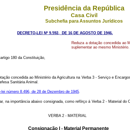
Presidência da República
Casa Civil
Subchefia para Assuntos Jurídicos
DECRETO-LEI Nº 9.592, DE 16 DE AGOSTO DE 1946.
Reduza a dotação concedida ao Mini
suplementar ao mesmo Ministério.
 artigo 180 da Constituição,
otação concedida ao Ministério da Agricultura na Verba 3 - Serviço e Encarg
efesa Sanitária Animal.
to-lei número 8.496, de 28 de Dezembro de 1945
.
entar, na importância abaixo consignada, como refôrço á Verba 2 - Material d
VERBA 2 - MATERIAL
Consignação I - Material Permanente