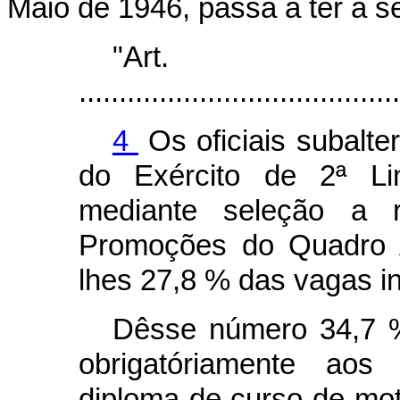
Maio de 1946, passa a ter a s
"Ar
........................................
4
Os oficiais subalte
do Exército de 2ª Li
mediante seleção a r
Promoções do Quadro Au
lhes 27,8 % das vagas ini
Dêsse número 34,7 % 
obrigatóriamente aos
diploma de curso de m