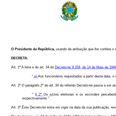
O Presidente da República,
usando da atribuição que lhe confere o a
DECRETA:
Art.
1º A letra e do art. 34 do
Decreto-lei 9.258, de 14 de Maio de 194
"
e)
Aos funcionários requisitados a partir desta data,
o 
Art.
2º O parágrafo 2º do art. 34 do referido Decreto-lei passa a ser as
"
§ 2º
Os juízes eleitorais e os escrivães perceber
respectivamente " .
Art.
3º Êste Decreto-lei entra em vigor na data da sua publicação, re