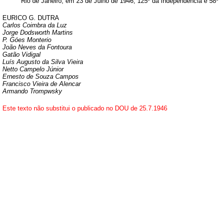
Rio de Janeiro, em 23 de Julho de 1946; 125º da Independência e 58º
EURICO G. DUTRA
Carlos Coimbra da Luz
Jorge Dodsworth Martins
P. Góes Monterio
João Neves da Fontoura
Gatão Vidigal
Luís Augusto da Silva Vieira
Netto Campelo Júnior
Ernesto de Souza Campos
Francisco Vieira de Alencar
Armando Trompwsky
Este texto não substitui o publicado no DOU de 25.7.1946