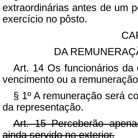
extraordinárias antes de um 
exercício no pôsto.
CAP
DA REMUNERAÇÃ
Art.
14 Os funcionários da 
vencimento ou a remuneração
§ 1º A remuneração será co
da representação.
Art.
15 Perceberão apena
ainda servido no exterior.