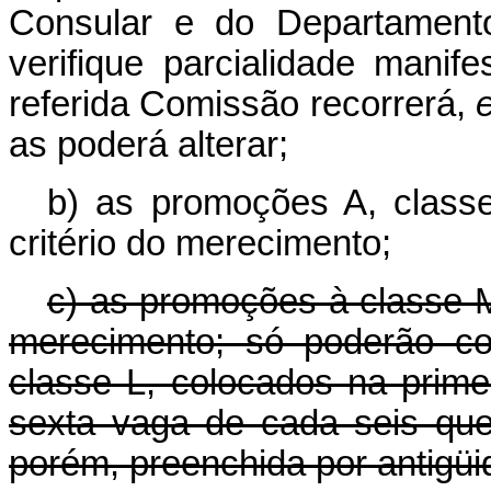
Consular e do Departament
verifique parcialidade manif
referida Comissão recorrerá,
e
as poderá alterar;
b) as promoções A, class
critério do merecimento;
c) as promoções à classe 
merecimento; só poderão co
classe L, colocados na prime
sexta vaga de cada seis que
porém, preenchida por antigüi