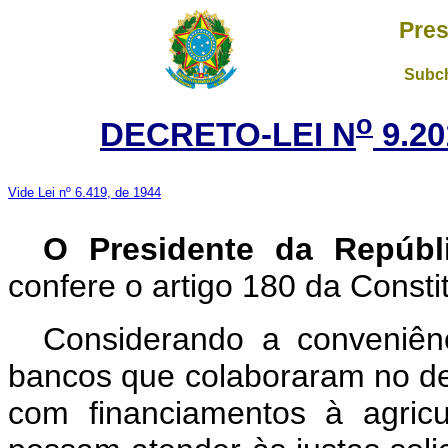
Pres
Subch
o
DECRETO-LEI N
9.20
Vide Lei nº 6.419, de 1944
O Presidente da Repúb
confere o artigo 180 da Consti
Considerando a conveniênc
bancos que colaboraram no d
com financiamentos à agric