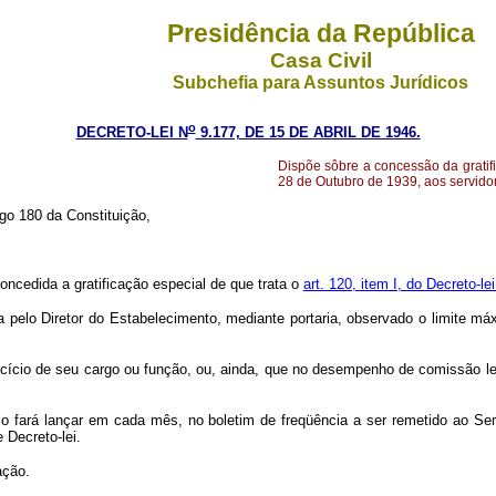
Presidência da República
Casa Civil
Subchefia para Assuntos Jurídicos
o
DECRETO-LEI N
9.177, DE 15 DE ABRIL DE 1946.
Dispõe sôbre a concessão da gratifi
28 de Outubro de 1939, aos servido
igo 180 da Constituição,
oncedida a gratificação especial de que trata o
art. 120, item I, do Decreto-l
dida pelo Diretor do Estabelecimento, mediante portaria, observado o limite m
rcício de seu cargo ou função, ou, ainda, que no desempenho de comissão le
io fará lançar em cada mês, no boletim de freqüência a ser remetido ao Serv
 Decreto-lei.
ação.