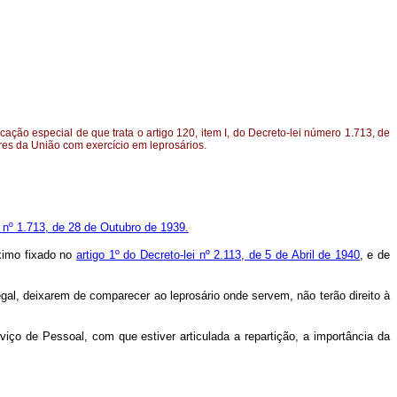
cação especial de que trata o artigo 120, item I, do Decreto-lei número 1.713, de
res da União com exercício em leprosários.
ei nº 1.713, de 28 de Outubro de 1939.
áximo fixado no
artigo 1º do Decreto-lei nº 2.113, de 5 de Abril de 1940
, e de
gal, deixarem de comparecer ao leprosário onde servem, não terão direito à
iço de Pessoal, com que estiver articulada a repartição, a importância da