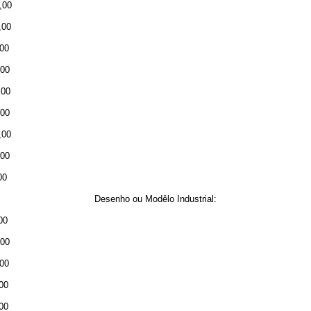
0,00
0,00
,00
,00
,00
,00
,00
,00
00
Desenho ou Modêlo Industrial:
,00
,00
,00
,00
,00