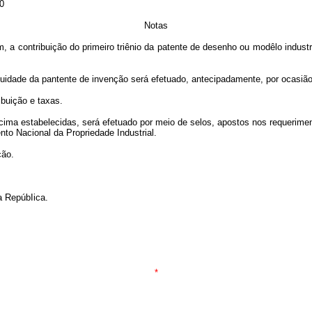
0
Notas
 contribuição do primeiro triênio da patente de desenho ou modêlo industr
de da pantente de invenção será efetuado, antecipadamente, por ocasião 
uição e taxas.
 estabelecidas, será efetuado por meio de selos, apostos nos requerimento
nto Nacional da Propriedade Industrial.
ção.
 RepúbIica.
*