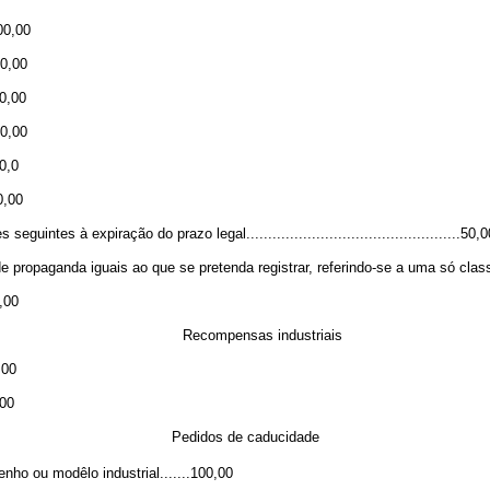
200,00
20,00
50,00
.50,00
40,0
20,00
intes à expiração do prazo legal.................................................50,0
 propaganda iguais ao que se pretenda registrar, referindo-se a uma só classe ....
0,00
Recompensas industriais
,00
,00
Pedidos de caducidade
nho ou modêlo industrial.......100,00