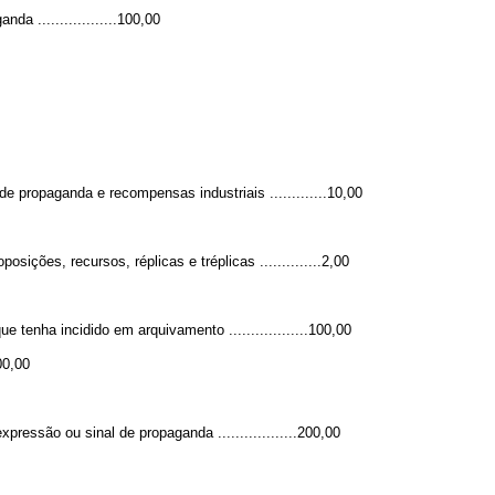
a ..................100,00
propaganda e recompensas industriais .............10,00
ões, recursos, réplicas e tréplicas ..............2,00
enha incidido em arquivamento ..................100,00
00,00
ssão ou sinal de propaganda ..................200,00