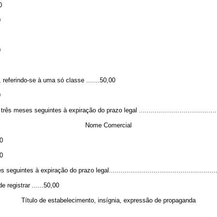
0
0
0
 referindo-se à uma só classe .......50,00
0
eses seguintes à expiração do prazo legal ..........................................
Nome Comercial
00
00
es à expiração do prazo legal..........................................................
 registrar ......50,00
Título de estabelecimento, insígnia, expressão de propaganda