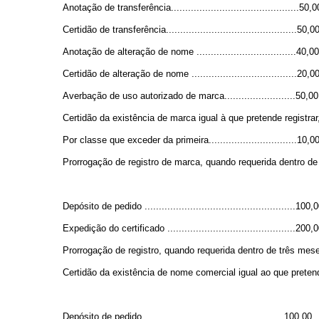
Anotação de transferência.............................................50,0
Certidão de transferência..............................................50,0
Anotação de alteração de nome ...................................40,00
Certidão de alteração de nome .....................................20,0
Averbação de uso autorizado de marca.........................50,00
Certidão da existência de marca igual à que pretende registrar,
Por classe que exceder da primeira...............................10,0
Prorrogação de registro de marca, quando requerida dentro de três m
Depósito de pedido .....................................................100,
Expedição do certificado .............................................200,
Prorrogação de registro, quando requerida dentro de três meses seguint
Certidão da existência de nome comercial igual ao que pretende
Depósito de pedido .................................................100,00