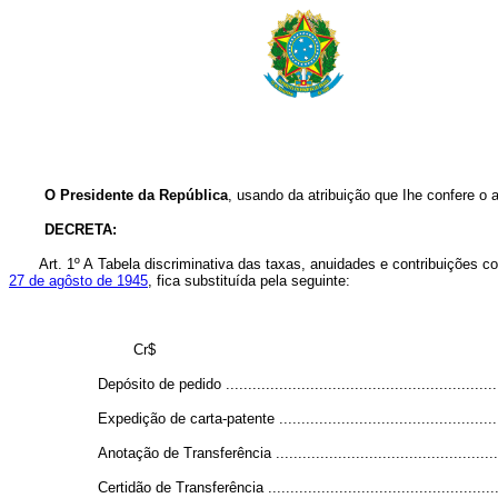
O Presidente da República
, usando da atribuição que Ihe confere o a
DECRETA:
Art. 1º A Tabela discriminativa das taxas, anuidades e contribuições c
27 de agôsto de 1945
, fica substituída pela seguinte:
Cr$
Depósito de pedido ..............................................................
Expedição de carta-patente ....................................................
Anotação de Transferência .....................................................
Certidão de Transferência ......................................................