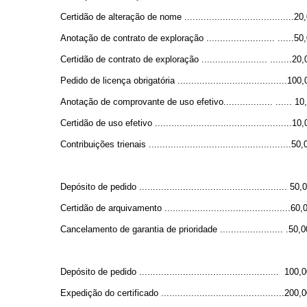
Certidão de alteração de nome ........................................20
Anotação de contrato de exploração ......................... ......50
Certidão de contrato de exploração ........................ ........20,
Pedido de licença obrigatória ........................................100
Anotação de comprovante de uso efetivo.................. ...... 10
Certidão de uso efetivo ..................................................10
Contribuições trienais ....................................................50,
Depósito de pedido ...................................................... 50,
Certidão de arquivamento ..............................................60,
Cancelamento de garantia de prioridade ....................... .50,0
Depósito de pedido ................................................... 100,
Expedição do certificado .............................................200,