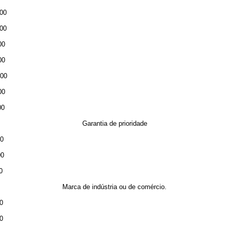
,00
,00
00
,00
,00
,00
00
Garantia de prioridade
00
00
0
Marca de indústria ou de comércio.
00
00