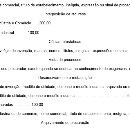
omercial, título de estabelecimento, insígnia, expressão ou sinal de propagand
Interposição de recursos
stria e Comércio ......200,00
ustral ...........100,00
Cópias fotostáticas
io de invenção, marcas, nomes, títulos, insígnias, expressões ou sinais de 
Vista de processos
 procurador, exceto quando se destinar ao conhecimento de exigèncias, oposiç
Desarquivamento e restauração
venção, modêlo de utilidade, desenho e modêlo industrial arquivado ou que t
lidade, desenho e modêlo industrial ...........................................2
das ...............100,00
 ou de comércio, nome comercial, título de estabelecimento, insígnia, expre
Arquivamento de procuração