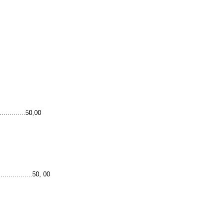
...........50,00
..............50, 00