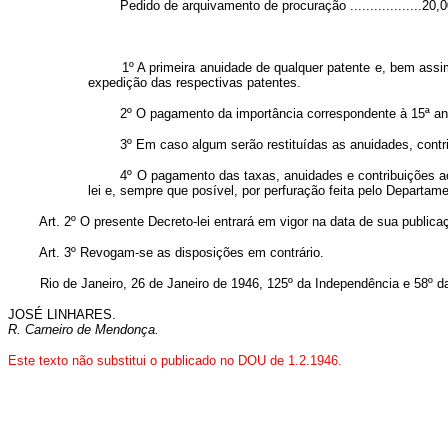
Pedido de arquivamento de procuração ..................20,0
1º A primeira anuidade de qualquer patente e, bem assim, a
expedição das respectivas patentes.
2º O pagamento da importância correspondente à 15ª anuida
3º Em caso algum serão restituídas as anuidades, contrib
4º O pagamento das taxas, anuidades e contribuições acima
lei e, sempre que posível, por perfuração feita pelo Departame
Art. 2º O presente Decreto-lei entrará em vigor na data de sua publica
Art. 3º Revogam-se as disposições em contrário.
Rio de Janeiro, 26 de Janeiro de 1946, 125º da Independência e 58º da
JOSÉ LINHARES.
R. Carneiro de Mendonça.
Este texto não substitui o publicado no DOU de 1.2.1946.