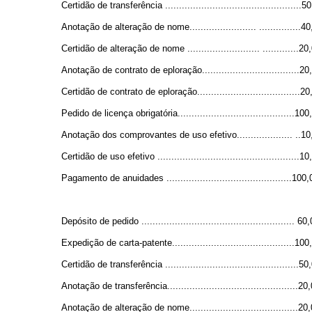
Certidão de transferência .................................................5
Anotação de alteração de nome........................ ...............4
Certidão de alteração de nome .......................... .............20
Anotação de contrato de eploração...................................20
Certidão de contrato de eploração.....................................20
Pedido de licença obrigatória..........................................100
Anotação dos comprovantes de uso efetivo.................... ..10
Certidão de uso efetivo ...................................................10
Pagamento de anuidades .............................................100,
Depósito de pedido ....................................................... 60
Expedição de carta-patente............................................100
Certidão de transferência ................................................50
Anotação de transferência...............................................20
Anotação de alteração de nome.......................................20