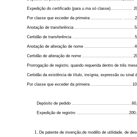
Expedição do certificado (para u.ma só classe).................. 
Por classe que exceder da primeira .......................... .........
Anotação de transferência .................................................
Certidão de transferência ..................................................
Anotação de alteração de nome .........................................
Certidão de alteração de nome ..........................................
Prorrogação de registro, quando requerida dentro de três meses segu
Certidão da existência de título, insígnia, expressão ou sinal de
Por classe que exceder da primeira ..................................1
Depósito de pedido .................................................60
Expedição de registro ...........................................200
De patente de invenção,de modêlo de utilidade, de dese