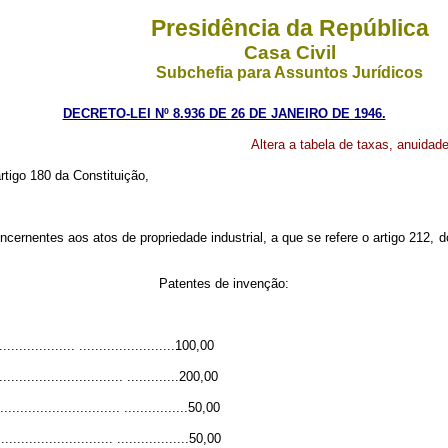
Presidência da República
Casa Civil
Subchefia para Assuntos Jurídicos
DECRETO-LEI Nº 8.936 DE 26 DE JANEIRO DE 1946.
Altera a tabela de taxas, anuidade
rtigo 180 da Constituição,
oncernentes aos atos de propriedade industrial, a que se refere o artigo 212,
Patentes de invenção:
.................. ........................100,00
............................ .............200,00
........................... ................50,00
.......................... ..................50,00