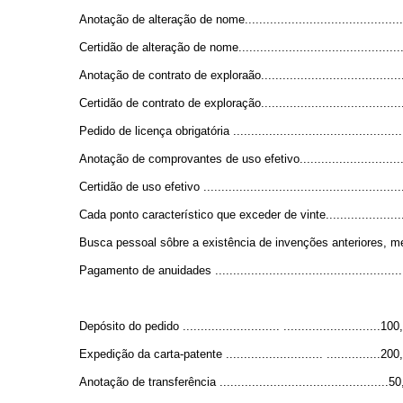
Anotação de alteração de nome................................................
Certidão de alteração de nome.................................................
Anotação de contrato de exploraão............................................
Certidão de contrato de exploração...........................................
Pedido de licença obrigatória .................................................
Anotação de comprovantes de uso efetivo...................................
Certidão de uso efetivo .........................................................
Cada ponto característico que exceder de vinte............................
Busca pessoal sôbre a existência de invenções anteriores, med
Pagamento de anuidades .......................................................
Depósito do pedido ........................... ...........................100
Expedição da carta-patente ........................... ...............200
Anotação de transferência ...............................................5