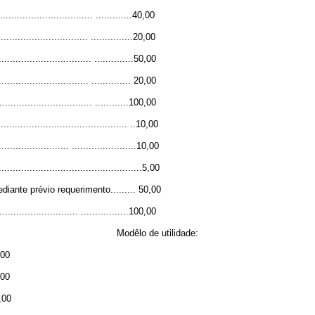
............................. .............40,00
............................ ...............20,00
............................ ..............50,00
............................ .............. 20,00
............................... ............100,00
....................................... ..10,00
....................... .......................10,00
............................................5,00
iante prévio requerimento......... 50,00
......................... .................100,00
Modêlo de utilidade:
,00
,00
0,00