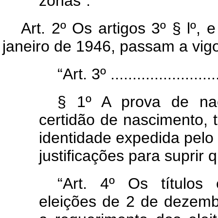
zonas”.
Art.
2º Os artigos 3º § lº, e
janeiro de 1946, passam a vig
“
Art.
3º .........................
§ 1º A prova de nac
certidão de nascimento, tí
identidade expedida pelo 
justificações para suprir
“
Art.
4º Os títulos e
eleições de 2 de dezemb