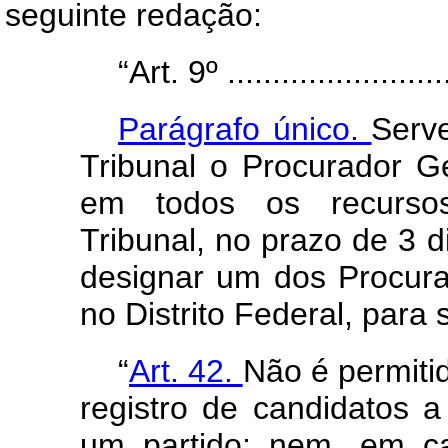
seguinte redação:
“
Art.
9º .........................
Parágrafo único.
Serv
Tribunal o Procurador G
em todos os recurs
Tribunal, no prazo de 3 
designar um dos Procura
no Distrito Federal, para s
“
Art.
42.
Não é permitid
registro de candidatos a
um partido; nem, em c