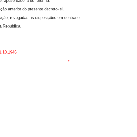
e, aposentadoria ou reforma.
ão anterior do presente decreto-lei.
icação, revogadas as disposições em contrário.
a República.
11.10.1946
*