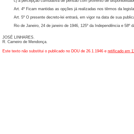
c) a percepção cumulativa de pensão com provento de disponibilidad
Art. 4º Ficam mantidas as opções já realizadas nos têrmos da legislaç
Art. 5º O presente decreto-lei entrará, em vigor na data de sua publ
Rio de Janeiro, 24 de janeiro de 1946, 125º da Independência e 58º d
JOSÉ LINHARES.
R. Carneiro de Mendonça.
Este texto não substitui o publicado no DOU de 26.1.1946 e
retificado em 