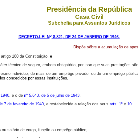
Presidência da República
Casa Civil
Subchefia para Assuntos Jurídicos
o
DECRETO-LEI N
8.821, DE 24 DE JANEIRO DE 1946.
Dispõe sôbre a acumulação de apose
 artigo 180 da Constituição,
e
áter técnico de seguro, embora obrigatório, por isso que suas prestações sã
 mesmo indivíduo, de mais de um emprêgo privado, ou de um emprêgo públic
cios concedidos por essas instituições,
e 1940
, e o de
nº 5.643, de 5 de julho de 1943
.
de 7 de fevereiro de 1940
, e restabelecida a relação dos seus
arts. 1º
e
10.
ou salário de cargo, função ou emprêgo público;